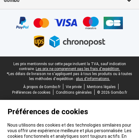
Gomibo
Certificats, methodes de paiement, partenaires de services de livr
Pied-de-page légal
Les prix mentionnés sur cette page incluent la TVA, sauf indication
contraire.
Les prix ne comprennent pas les frais d'expédition.
*Les délais de livraison ne s'appliquent pas à tous les produits ou à toutes
les méthodes d'expédition :
plus d'informations.
À propos de Gomibo.fr
Vie privée
Mentions légales
Préférences de cookies
Conditions générales
© 2026 Gomibo.fr
Préférences de cookies
Nous utilisons des cookies et des technologies similaires pour
vous offrir une expérience meilleure et plus personnalisée. Les
cookies fonctionnels et analytiques sont toujours actifs. En