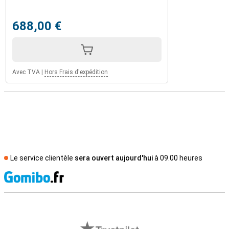
688,00 €
Avec TVA
|
Hors Frais d'expédition
Le service clientèle
sera ouvert aujourd'hui
à 09.00 heures
M
Avis externes des magasins