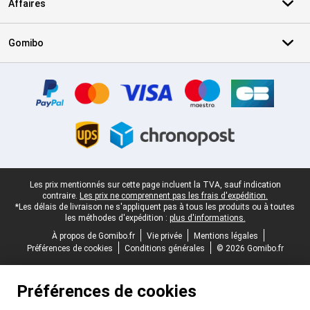
Affaires
Gomibo
Certificats, methodes de paiement, partenaires de services de livr
Pied-de-page légal
Les prix mentionnés sur cette page incluent la TVA, sauf indication
contraire.
Les prix ne comprennent pas les frais d'expédition.
*Les délais de livraison ne s'appliquent pas à tous les produits ou à toutes
les méthodes d'expédition :
plus d'informations.
À propos de Gomibo.fr
Vie privée
Mentions légales
Préférences de cookies
Conditions générales
© 2026 Gomibo.fr
Préférences de cookies