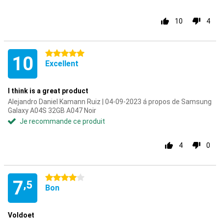
10
4
5 étoiles
10
Excellent
I think is a great product
Alejandro Daniel Kamann Ruiz | 04-09-2023 á propos de Samsung
Galaxy A04S 32GB A047 Noir
Je recommande ce produit
4
0
4 étoiles
7
,5
Bon
Voldoet