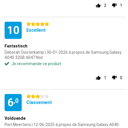
2
1
5 étoiles
10
Excellent
Fantastisch
Deborah Oosterkamp | 30-01-2026 á propos de Samsung Galaxy
A04S 32GB A047 Noir
Je recommande ce produit
1
0
3 étoiles
6
,0
Classement
Voldoende
Piet Meertens | 12-06-2025 á propos de Samsung Galaxy A04S