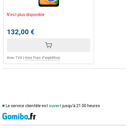
N'est plus disponible
132,00 €
Avec TVA
|
Hors Frais d'expédition
Le service clientèle est
ouvert
jusqu'à 21.00 heures
M