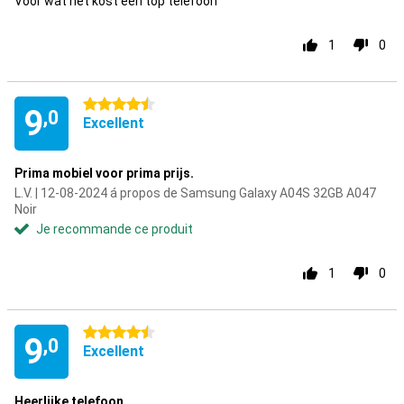
Voor wat het kost een top telefoon
1
0
4.5 étoiles
9
,0
Excellent
Prima mobiel voor prima prijs.
L.V. | 12-08-2024 á propos de Samsung Galaxy A04S 32GB A047
Noir
Je recommande ce produit
1
0
4.5 étoiles
9
,0
Excellent
Heerlijke telefoon