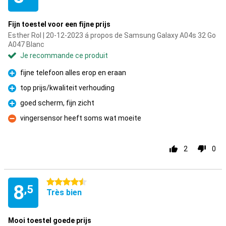
Fijn toestel voor een fijne prijs
Esther Rol | 20-12-2023 á propos de Samsung Galaxy A04s 32 Go
A047 Blanc
Je recommande ce produit
fijne telefoon alles erop en eraan
Pour
top prijs/kwaliteit verhouding
Pour
goed scherm, fijn zicht
Pour
vingersensor heeft soms wat moeite
Contre
2
0
4.5 étoiles
8
,5
Très bien
Mooi toestel goede prijs