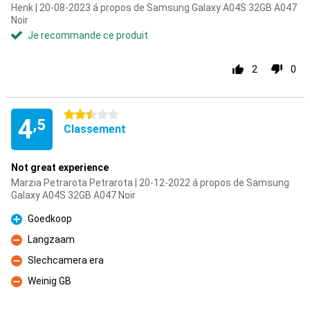
Henk | 20-08-2023 á propos de Samsung Galaxy A04S 32GB A047
Noir
Je recommande ce produit
2
0
2.5 étoiles
4
,5
Classement
Not great experience
Marzia Petrarota Petrarota | 20-12-2022 á propos de Samsung
Galaxy A04S 32GB A047 Noir
Goedkoop
Pour
Langzaam
Contre
Slechcamera era
Contre
Weinig GB
Contre