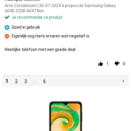
Arno Cornelissen | 26-07-2024 á propos de Samsung Galaxy
A04S 32GB A047 Noir
Je recommande ce produit
Goed in gebruik
Pour
Eigenlijk nog niets ervaren wat negatief is
Contre
Heerlijke telefoon met een goede deal
1
0
1
2
3
…
6