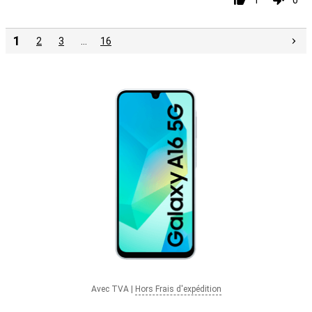
1
0
1
2
3
…
16
Avec TVA
|
Hors Frais d'expédition