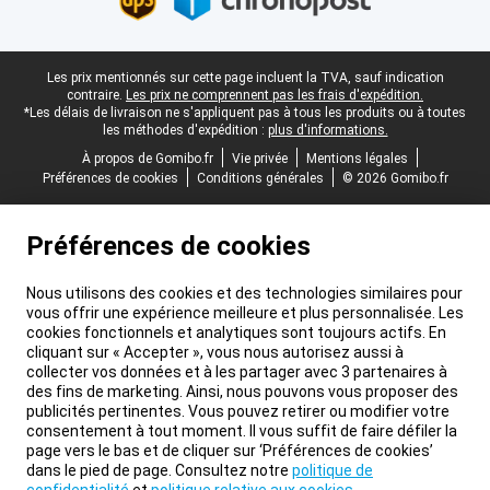
Pied-de-page légal
Les prix mentionnés sur cette page incluent la TVA, sauf indication
contraire.
Les prix ne comprennent pas les frais d'expédition.
*Les délais de livraison ne s'appliquent pas à tous les produits ou à toutes
les méthodes d'expédition :
plus d'informations.
À propos de Gomibo.fr
Vie privée
Mentions légales
Préférences de cookies
Conditions générales
© 2026 Gomibo.fr
Préférences de cookies
Nous utilisons des cookies et des technologies similaires pour
vous offrir une expérience meilleure et plus personnalisée. Les
cookies fonctionnels et analytiques sont toujours actifs. En
cliquant sur « Accepter », vous nous autorisez aussi à
collecter vos données et à les partager avec 3 partenaires à
des fins de marketing. Ainsi, nous pouvons vous proposer des
publicités pertinentes. Vous pouvez retirer ou modifier votre
consentement à tout moment. Il vous suffit de faire défiler la
page vers le bas et de cliquer sur ‘Préférences de cookies’
dans le pied de page. Consultez notre
politique de