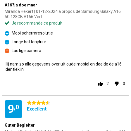
A16?ja doe maar
Miranda Hekert | 01-12-2024 á propos de Samsung Galaxy A16
5G 128GB A166 Vert
Je recommande ce produit
Mooi schermresolutie
Pour
Lange batterijduur
Pour
Lastige camera
Contre
Hij nam zo alle gegevens over uit oude mobiel en deelde de a16
identiek in
2
0
4.5 étoiles
9
,0
Excellent
Guter Begleiter