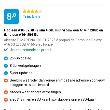
4 étoiles
8
,0
Très bien
Had een A10-32GB -2 sim + SD. mijn vrouw een A14- 128Gb en
ik nu een A16- 256 Gb
Alceste E. MARTINA | 30-01-2025 á propos de Samsung Galaxy
A16 5G 256GB A166 Bleu Foncé
Je recommande ce produit
256Gb opslag
Pour
8 Gb werkgeheugen
Pour
5 jaar updates
Pour
Beeld is wat roder dan vorige en moet alle adressen opnieuw
inloggen m. w.achtwoord
Contre
steeds weer andere afmetingen
Contre
slect1 sim en en SD kaart i.p.v. dubbele sim en SD-kaart
Contre