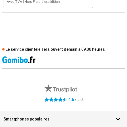
Avec TVA
|
Hors Frais d'expédition
Le service clientèle sera
ouvert demain
à 09.00 heures
M
Avis externes des magasins
4,6
/ 5,0
4.6 étoiles
Smartphones populaires