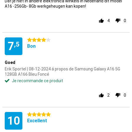
Dat je niet in andere elektronica winkels in Nederland dit model
A16 -256Gb- 8Gb werkgeheugen kan kopen!
4
0
4 étoiles
7
,5
Bon
Goed
Erik Sportel | 08-12-2024 á propos de Samsung Galaxy A16 5G
128GB A166 Bleu Foncé
Je recommande ce produit
2
0
5 étoiles
10
Excellent