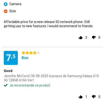
Camera
Pour
Size
Contre
Affordable price for a new release 5G network phone. Still
getting use to new features. I would recommend to friends.
2
0
4 étoiles
7
,5
Bon
Good
Jennifer McCord | 30-08-2025 á propos de Samsung Galaxy A16
5G 128GB A166 Vert
Je recommande ce produit
1
0