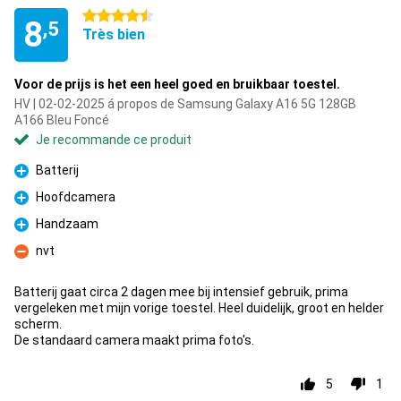
4.5 étoiles
8
,5
Très bien
Voor de prijs is het een heel goed en bruikbaar toestel.
HV | 02-02-2025 á propos de Samsung Galaxy A16 5G 128GB
A166 Bleu Foncé
Je recommande ce produit
Batterij
Pour
Hoofdcamera
Pour
Handzaam
Pour
nvt
Contre
Batterij gaat circa 2 dagen mee bij intensief gebruik, prima
vergeleken met mijn vorige toestel. Heel duidelijk, groot en helder
scherm.
De standaard camera maakt prima foto's.
5
1