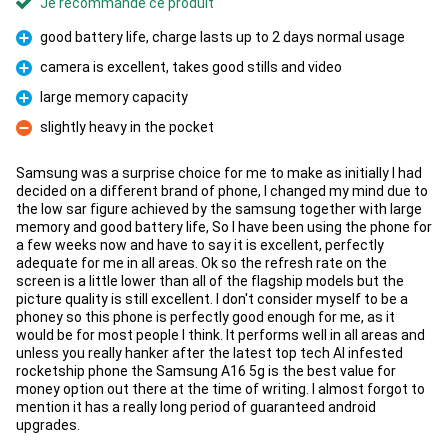
Je recommande ce produit
good battery life, charge lasts up to 2 days normal usage
Pour
camera is excellent, takes good stills and video
Pour
large memory capacity
Pour
slightly heavy in the pocket
Contre
Samsung was a surprise choice for me to make as initially I had
decided on a different brand of phone, I changed my mind due to
the low sar figure achieved by the samsung together with large
memory and good battery life, So I have been using the phone for
a few weeks now and have to say it is excellent, perfectly
adequate for me in all areas. Ok so the refresh rate on the
screen is a little lower than all of the flagship models but the
picture quality is still excellent. I don't consider myself to be a
phoney so this phone is perfectly good enough for me, as it
would be for most people I think. It performs well in all areas and
unless you really hanker after the latest top tech AI infested
rocketship phone the Samsung A16 5g is the best value for
money option out there at the time of writing. I almost forgot to
mention it has a really long period of guaranteed android
upgrades.