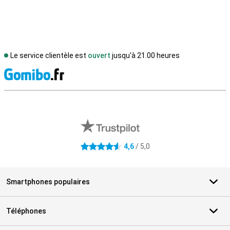
Le service clientèle est
ouvert
jusqu'à 21.00 heures
M
Avis externes des magasins
4,6
/ 5,0
4.6 étoiles
Smartphones populaires
Téléphones