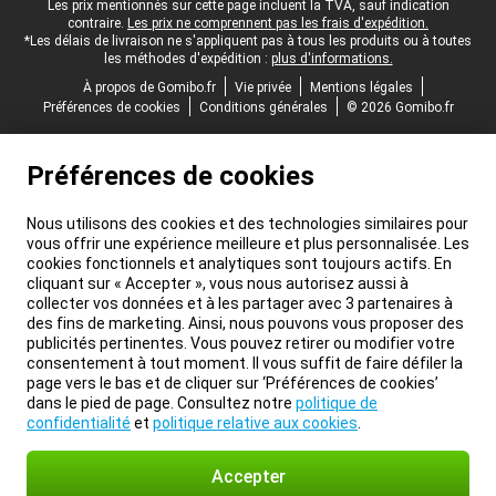
Pied-de-page légal
Les prix mentionnés sur cette page incluent la TVA, sauf indication
contraire.
Les prix ne comprennent pas les frais d'expédition.
*Les délais de livraison ne s'appliquent pas à tous les produits ou à toutes
les méthodes d'expédition :
plus d'informations.
À propos de Gomibo.fr
Vie privée
Mentions légales
Préférences de cookies
Conditions générales
© 2026 Gomibo.fr
Préférences de cookies
Nous utilisons des cookies et des technologies similaires pour
vous offrir une expérience meilleure et plus personnalisée. Les
cookies fonctionnels et analytiques sont toujours actifs. En
cliquant sur « Accepter », vous nous autorisez aussi à
collecter vos données et à les partager avec 3 partenaires à
des fins de marketing. Ainsi, nous pouvons vous proposer des
publicités pertinentes. Vous pouvez retirer ou modifier votre
consentement à tout moment. Il vous suffit de faire défiler la
page vers le bas et de cliquer sur ‘Préférences de cookies’
dans le pied de page. Consultez notre
politique de
confidentialité
et
politique relative aux cookies
.
Accepter