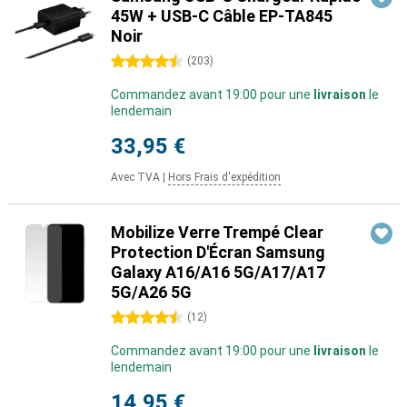
45W + USB-C Câble EP-TA845
Noir
4.5 étoiles
(
203
)
Commandez avant 19:00 pour une
livraison
le
lendemain
33,95 €
Avec TVA
|
Hors Frais d'expédition
Mobilize Verre Trempé Clear
Protection D'Écran Samsung
Galaxy A16/A16 5G/A17/A17
5G/A26 5G
4.5 étoiles
(
12
)
Commandez avant 19:00 pour une
livraison
le
lendemain
14,95 €