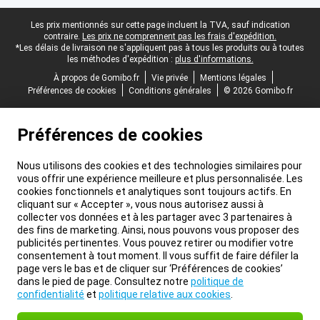
Pied-de-page légal
Les prix mentionnés sur cette page incluent la TVA, sauf indication
contraire.
Les prix ne comprennent pas les frais d'expédition.
*Les délais de livraison ne s'appliquent pas à tous les produits ou à toutes
les méthodes d'expédition :
plus d'informations.
À propos de Gomibo.fr
Vie privée
Mentions légales
Préférences de cookies
Conditions générales
© 2026 Gomibo.fr
Préférences de cookies
Nous utilisons des cookies et des technologies similaires pour
vous offrir une expérience meilleure et plus personnalisée. Les
cookies fonctionnels et analytiques sont toujours actifs. En
cliquant sur « Accepter », vous nous autorisez aussi à
collecter vos données et à les partager avec 3 partenaires à
des fins de marketing. Ainsi, nous pouvons vous proposer des
publicités pertinentes. Vous pouvez retirer ou modifier votre
consentement à tout moment. Il vous suffit de faire défiler la
page vers le bas et de cliquer sur ‘Préférences de cookies’
dans le pied de page. Consultez notre
politique de
confidentialité
et
politique relative aux cookies
.