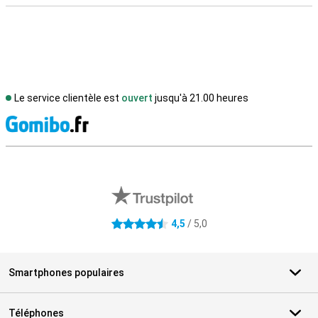
Le service clientèle est
ouvert
jusqu'à 21.00 heures
M
Avis externes des magasins
4,5
/ 5,0
4.5 étoiles
Smartphones populaires
Téléphones