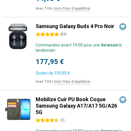
Avec TVA
|
Hors Frais d'expédition
Samsung Galaxy Buds 4 Pro Noir
5 étoiles
(
83
)
Commandez avant 19:00 pour une
livraison
le
lendemain
177,95 €
Outlet de
159,95 €
Avec TVA
|
Hors Frais d'expédition
Mobilize Cuir PU Book Coque
Samsung Galaxy A17/A17 5G/A26
5G
4.5 étoiles
(
3
)