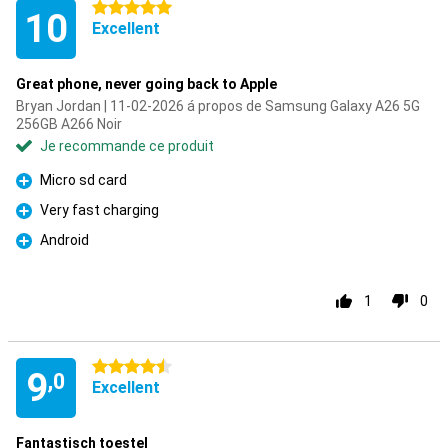
5 étoiles
10
Excellent
Great phone, never going back to Apple
Bryan Jordan | 11-02-2026 á propos de Samsung Galaxy A26 5G
256GB A266 Noir
Je recommande ce produit
Micro sd card
Pour
Very fast charging
Pour
Android
Pour
1
0
4.5 étoiles
9
,0
Excellent
Fantastisch toestel