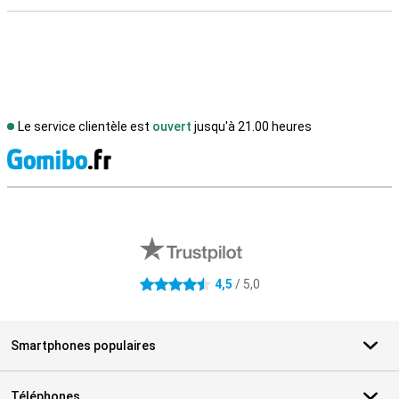
Le service clientèle est
ouvert
jusqu'à 21.00 heures
M
Avis externes des magasins
4,5
/ 5,0
4.5 étoiles
Smartphones populaires
Téléphones