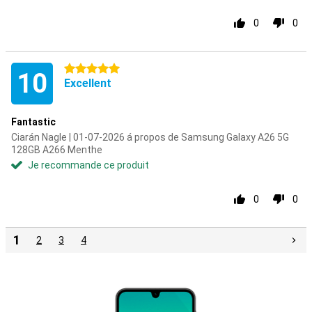
0
0
5 étoiles
10
Excellent
Fantastic
Ciarán Nagle | 01-07-2026 á propos de Samsung Galaxy A26 5G
128GB A266 Menthe
Je recommande ce produit
0
0
1
2
3
4