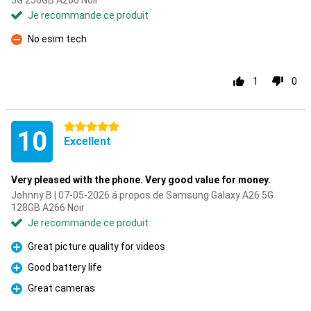
5G 256GB A266 Noir
Je recommande ce produit
No esim tech
Contre
1
0
5 étoiles
10
Excellent
Very pleased with the phone. Very good value for money.
Johnny B | 07-05-2026 á propos de Samsung Galaxy A26 5G
128GB A266 Noir
Je recommande ce produit
Great picture quality for videos
Pour
Good battery life
Pour
Great cameras
Pour