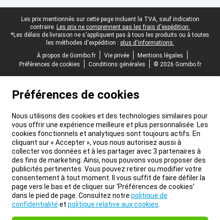
Pied-de-page légal
Les prix mentionnés sur cette page incluent la TVA, sauf indication
contraire.
Les prix ne comprennent pas les frais d'expédition.
*Les délais de livraison ne s'appliquent pas à tous les produits ou à toutes
les méthodes d'expédition :
plus d'informations.
À propos de Gomibo.fr
Vie privée
Mentions légales
Préférences de cookies
Conditions générales
© 2026 Gomibo.fr
Préférences de cookies
Nous utilisons des cookies et des technologies similaires pour
vous offrir une expérience meilleure et plus personnalisée. Les
cookies fonctionnels et analytiques sont toujours actifs. En
cliquant sur « Accepter », vous nous autorisez aussi à
collecter vos données et à les partager avec 3 partenaires à
des fins de marketing. Ainsi, nous pouvons vous proposer des
publicités pertinentes. Vous pouvez retirer ou modifier votre
consentement à tout moment. Il vous suffit de faire défiler la
page vers le bas et de cliquer sur ‘Préférences de cookies’
dans le pied de page. Consultez notre
politique de
confidentialité
et
politique relative aux cookies
.