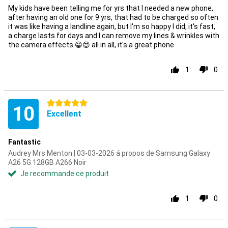
My kids have been telling me for yrs that I needed a new phone,
after having an old one for 9 yrs, that had to be charged so often
it was like having a landline again, but I'm so happy I did, it's fast,
a charge lasts for days and I can remove my lines & wrinkles with
the camera effects 😁😍 all in all, it's a great phone
1
0
5 étoiles
10
Excellent
Fantastic
Audrey Mrs Menton | 03-03-2026 á propos de Samsung Galaxy
A26 5G 128GB A266 Noir
Je recommande ce produit
1
0