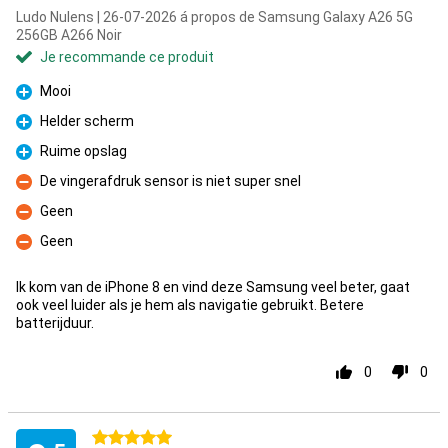
Ludo Nulens | 26-07-2026 á propos de Samsung Galaxy A26 5G
256GB A266 Noir
Je recommande ce produit
Mooi
Pour
Helder scherm
Pour
Ruime opslag
Pour
De vingerafdruk sensor is niet super snel
Contre
Geen
Contre
Geen
Contre
Ik kom van de iPhone 8 en vind deze Samsung veel beter, gaat
ook veel luider als je hem als navigatie gebruikt. Betere
batterijduur.
0
0
5 étoiles