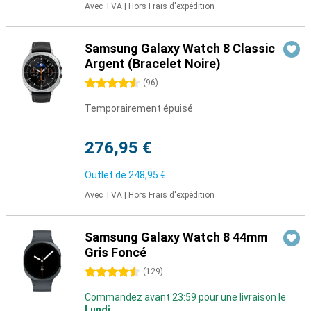
Avec TVA
|
Hors Frais d'expédition
Samsung Galaxy Watch 8 Classic
Argent (Bracelet Noire)
4.5 étoiles
(
96
)
Temporairement épuisé
276,95 €
Outlet de
248,95 €
Avec TVA
|
Hors Frais d'expédition
Samsung Galaxy Watch 8 44mm
Gris Foncé
4.5 étoiles
(
129
)
Commandez avant 23:59 pour une livraison le
Lundi