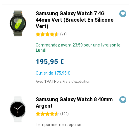
Samsung Galaxy Watch 7 4G
44mm Vert (Bracelet En Silicone
Vert)
4.5 étoiles
(
21
)
Commandez avant 23:59 pour une livraison le
Lundi
195,95 €
Outlet de
175,95 €
Avec TVA
|
Hors Frais d'expédition
Samsung Galaxy Watch 8 40mm
Argent
4.5 étoiles
(
102
)
Temporairement épuisé