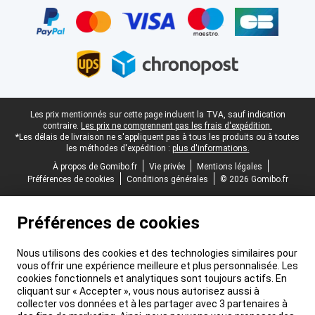
Pied-de-page légal
Les prix mentionnés sur cette page incluent la TVA, sauf indication
contraire.
Les prix ne comprennent pas les frais d'expédition.
*Les délais de livraison ne s'appliquent pas à tous les produits ou à toutes
les méthodes d'expédition :
plus d'informations.
À propos de Gomibo.fr
Vie privée
Mentions légales
Préférences de cookies
Conditions générales
© 2026 Gomibo.fr
Préférences de cookies
Nous utilisons des cookies et des technologies similaires pour
vous offrir une expérience meilleure et plus personnalisée. Les
cookies fonctionnels et analytiques sont toujours actifs. En
cliquant sur « Accepter », vous nous autorisez aussi à
collecter vos données et à les partager avec 3 partenaires à