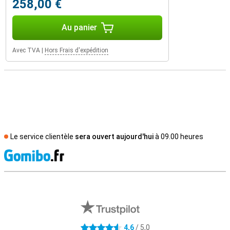
258,00 €
Au panier
Avec TVA
|
Hors Frais d'expédition
Le service clientèle
sera ouvert aujourd'hui
à 09.00 heures
M
Avis externes des magasins
4,6
/ 5,0
4.6 étoiles