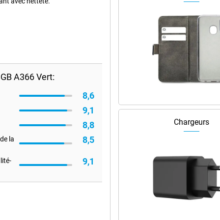
nt avec netteté.
GB A366 Vert:
8,6
9,1
Chargeurs
8,8
8,5
de la
9,1
ité-