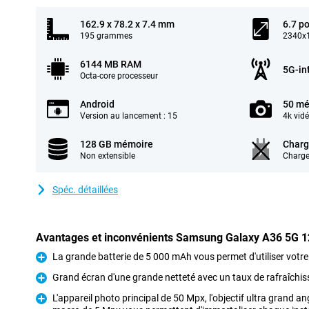
162.9 x 78.2 x 7.4 mm
6.7 p
195 grammes
2340x1
6144 MB RAM
5G-in
Octa-core processeur
Android
50 mé
Version au lancement : 15
4k vid
128 GB mémoire
Charg
Non extensible
Charge
Spéc. détaillées
Avantages et inconvénients Samsung Galaxy A36 5G 
La grande batterie de 5 000 mAh vous permet d'utiliser votre
Pour
Grand écran d'une grande netteté avec un taux de rafraîchi
Pour
L'appareil photo principal de 50 Mpx, l'objectif ultra grand an