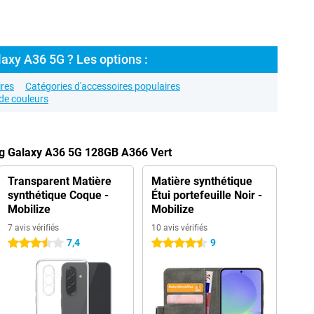
axy A36 5G ? Les options :
res
Catégories d'accessoires populaires
de couleurs
g Galaxy A36 5G 128GB A366 Vert
Transparent Matière
Matière synthétique
synthétique Coque -
Étui portefeuille Noir -
Mobilize
Mobilize
7 avis vérifiés
10 avis vérifiés
7,4
9
3.5 étoiles
4.5 étoiles