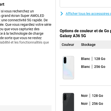
ert
 si vous recherchez un
Afficher tous les accessoir
 un grand écran Super AMOLED
 une connectivité 5G rapide. De
née. Que vous regardiez votre série
t ou que vous capturiez des
Options de couleur et de Go
e à la technologie de charge
Galaxy A36 5G
, de sorte que vous ne restez
abilité et les fonctionnalités que
Couleur
Stockage
Blanc
128 Go
rience visuelle exceptionnelle. La
Blanc
256 Go
es et éclatantes. Le visionnage de
ux de rafraîchissement de 120 Hz
ux très agréables.
face de l'écran, sans bordures ni
e à lire, ce qui vous garantit un
Noir
128 Go
Noir
256 Go
rbes photos dans toutes les