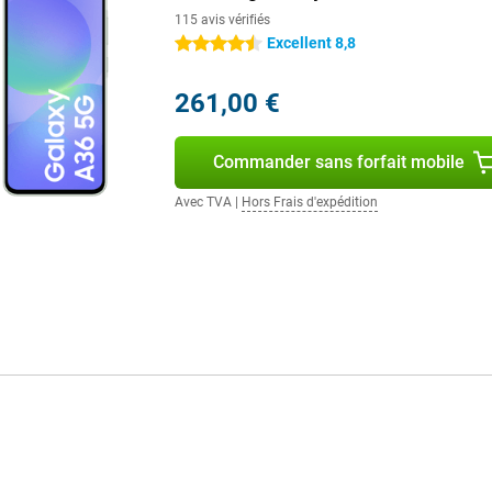
 Les applications s'ouvrent
115 avis vérifiés
ourds tournent sans problème. Avec
Excellent 8,8
4.5 étoiles
autre se fait sans problème. Le
 photos, vidéos et applications.
ant ? Alors jetez un coup d'œil au
261,00 €
Commander sans forfait mobile
ue votre téléphone se décharge en
Avec TVA
|
Hors Frais d'expédition
jouer à des jeux ou écouter de la
 Même en cas d'utilisation
z quand même recharger ? Grâce à
ttendre longtemps. En peu de
ines, ce qui vous permettra de
à sa certification IP67, le
c pas à vous inquiéter si votre
llement quelque chose. De plus, le
utes. Cette conception robuste fait
 Vous souhaitez toujours une
y S25 est une meilleure option