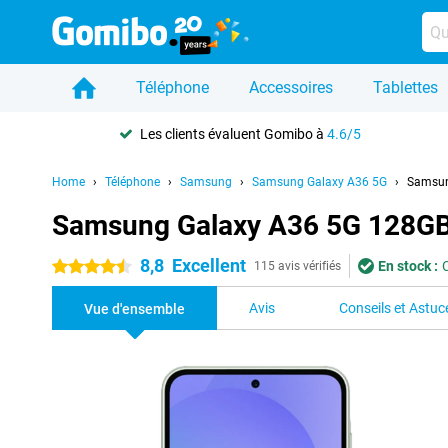
Téléphone
Accessoires
Tablettes
Les clients évaluent Gomibo à
4.6/5
Home
Téléphone
Samsung
Samsung Galaxy A36 5G
Samsun
Samsung Galaxy A36 5G 128GB
8,8
Excellent
En stock :
4.5 étoiles
115 avis vérifiés
Avis
Conseils et Astuc
Vue d'ensemble