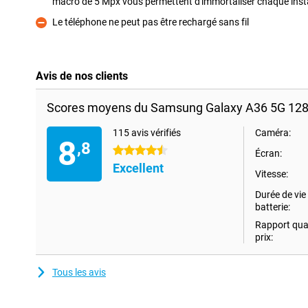
macro de 5 Mpx vous permettent d'immortaliser chaque insta
Pour
Le téléphone ne peut pas être rechargé sans fil
Contre
Avis de nos clients
Scores moyens du Samsung Galaxy A36 5G 128
115 avis vérifiés
Caméra:
8
,8
4.5 étoiles
Écran:
Excellent
Vitesse:
Durée de vie 
batterie:
Rapport qual
prix:
Tous les avis