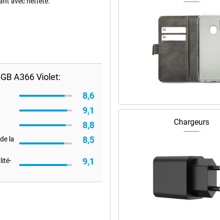
nt avec netteté.
B A366 Violet:
8,6
9,1
Chargeurs
8,8
8,5
de la
9,1
ité-