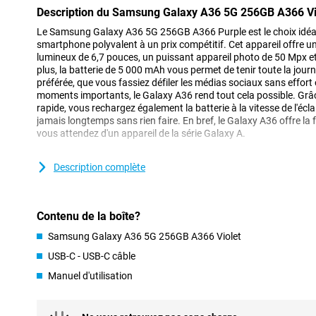
Description du Samsung Galaxy A36 5G 256GB A366 Vi
Le Samsung Galaxy A36 5G 256GB A366 Purple est le choix idéal
smartphone polyvalent à un prix compétitif. Cet appareil offre
lumineux de 6,7 pouces, un puissant appareil photo de 50 Mpx et
plus, la batterie de 5 000 mAh vous permet de tenir toute la jour
préférée, que vous fassiez défiler les médias sociaux sans effor
moments importants, le Galaxy A36 rend tout cela possible. Grâc
rapide, vous rechargez également la batterie à la vitesse de l'écla
jamais longtemps sans rien faire. En bref, le Galaxy A36 offre la fi
vous attendez d'un appareil de la série Galaxy A.
Ecran AMOLED
Description complète
L'écran AMOLED de 6,7 pouces vous permet de profiter d'une expé
résolution Full-HD+ (2340x1080 pixels) garantit des images nett
vidéos, de photos et de médias sociaux est ainsi optimal. Le ta
Contenu de la boîte?
rend chaque mouvement fluide, ce qui rend le défilement et les je
Grâce à l'écran Infinity O, vous utilisez la quasi-totalité de la sur
Samsung Galaxy A36 5G 256GB A366 Violet
creux gênants. Même en plein soleil, l'écran reste lumineux et facil
USB-C - USB-C câble
affichage optimal.
Manuel d'utilisation
Appareil photo
Avec le Samsung Galaxy A36, vous prendrez sans effort de supe