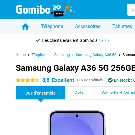
Téléphone
Accessoires
Tablettes
Les clients évaluent Gomibo à
4.6/5
Home
Téléphone
Samsung
Samsung Galaxy A36 5G
Samsun
Samsung Galaxy A36 5G 256GB
8,8
Excellent
En stock :
4.5 étoiles
115 avis vérifiés
Avis
Conseils et Astuc
Vue d'ensemble