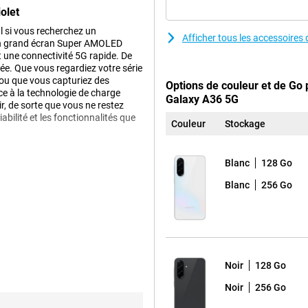
olet
 si vous recherchez un
Afficher tous les accessoir
 un grand écran Super AMOLED
 une connectivité 5G rapide. De
née. Que vous regardiez votre série
t ou que vous capturiez des
Options de couleur et de Go
e à la technologie de charge
Galaxy A36 5G
ir, de sorte que vous ne restez
abilité et les fonctionnalités que
Couleur
Stockage
Blanc
128 Go
rience visuelle exceptionnelle. La
Blanc
256 Go
es et éclatantes. Le visionnage de
ux de rafraîchissement de 120 Hz
ux très agréables.
face de l'écran, sans bordures ni
e à lire, ce qui vous garantit un
Noir
128 Go
Noir
256 Go
rbes photos dans toutes les