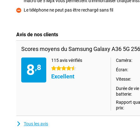
macro de 5 Mpx vous permettent d'immortaliser chaque insta
Pour
Le téléphone ne peut pas être rechargé sans fil
Contre
Avis de nos clients
Scores moyens du Samsung Galaxy A36 5G 256G
115 avis vérifiés
Caméra:
8
,8
4.5 étoiles
Écran:
Excellent
Vitesse:
Durée de vie 
batterie:
Rapport qual
prix:
Tous les avis