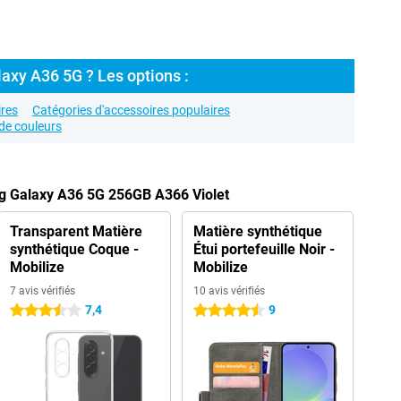
axy A36 5G ? Les options :
res
Catégories d'accessoires populaires
de couleurs
g Galaxy A36 5G 256GB A366 Violet
Transparent Matière
Matière synthétique
synthétique Coque -
Étui portefeuille Noir -
Mobilize
Mobilize
7 avis vérifiés
10 avis vérifiés
7,4
9
3.5 étoiles
4.5 étoiles