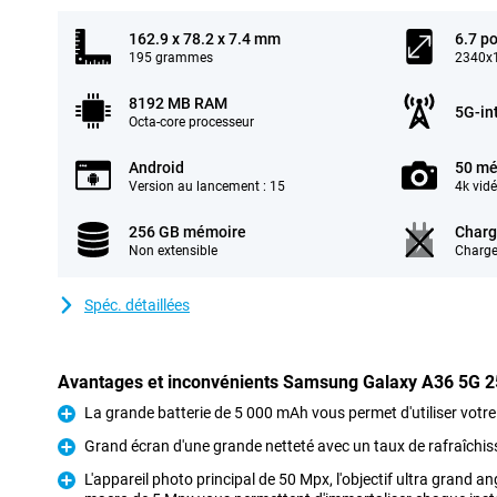
162.9 x 78.2 x 7.4 mm
6.7 p
195 grammes
2340x1
8192 MB RAM
5G-in
Octa-core processeur
Android
50 mé
Version au lancement : 15
4k vid
256 GB mémoire
Charg
Non extensible
Charge
Spéc. détaillées
Avantages et inconvénients Samsung Galaxy A36 5G 2
La grande batterie de 5 000 mAh vous permet d'utiliser votre
Pour
Grand écran d'une grande netteté avec un taux de rafraîchi
Pour
L'appareil photo principal de 50 Mpx, l'objectif ultra grand an