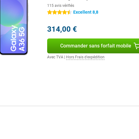
 Les applications s'ouvrent
115 avis vérifiés
ourds tournent sans problème. Avec
Excellent 8,8
4.5 étoiles
autre se fait sans problème. Le
 photos, vidéos et applications.
ant ? Alors jetez un coup d'œil au
314,00 €
Commander sans forfait mobile
ue votre téléphone se décharge en
Avec TVA
|
Hors Frais d'expédition
jouer à des jeux ou écouter de la
 Même en cas d'utilisation
z quand même recharger ? Grâce à
ttendre longtemps. En peu de
ines, ce qui vous permettra de
à sa certification IP67, le
c pas à vous inquiéter si votre
llement quelque chose. De plus, le
utes. Cette conception robuste fait
 Vous souhaitez toujours une
y S25 est une meilleure option