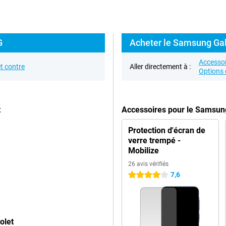
G
Acheter le Samsung Gal
Accessoi
t contre
Aller directement à :
Options 
t
Accessoires pour le Samsun
Protection d'écran de
verre trempé -
Mobilize
26 avis vérifiés
7,6
4 étoiles
olet