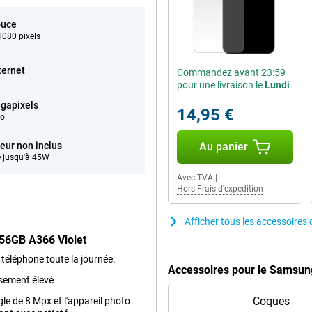
ouce
080 pixels
ternet
Commandez avant 23:59
pour une livraison le
Lundi
gapixels
14,95 €
éo
eur non inclus
Au panier
 jusqu'à 45W
Avec TVA
|
Hors Frais d'expédition
Afficher tous les accessoir
56GB A366 Violet
 téléphone toute la journée.
Accessoires pour le Samsun
ssement élevé
Coques
gle de 8 Mpx et l'appareil photo