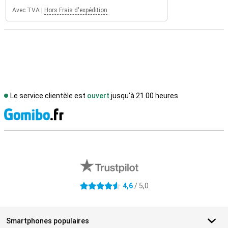
Avec TVA
|
Hors Frais d'expédition
Le service clientèle est
ouvert
jusqu'à 21.00 heures
M
Avis externes des magasins
4,6
/ 5,0
4.6 étoiles
Smartphones populaires