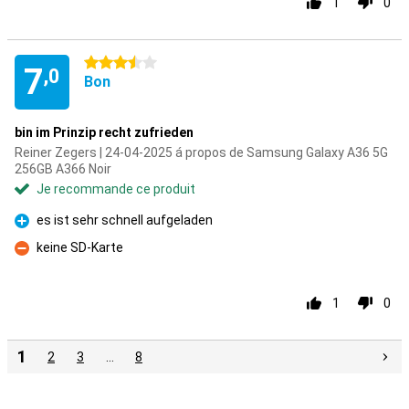
1
0
3.5 étoiles
7
,0
Bon
bin im Prinzip recht zufrieden
Reiner Zegers | 24-04-2025 á propos de Samsung Galaxy A36 5G
256GB A366 Noir
Je recommande ce produit
es ist sehr schnell aufgeladen
Pour
keine SD-Karte
Contre
1
0
1
2
3
…
8