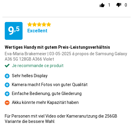
1
0
5 étoiles
9
,5
Excellent
Wertiges Handy mit gutem Preis-Leistungsverhältnis
Eva-Maria Brakemeier | 03-05-2025 á propos de Samsung Galaxy
A36 5G 128GB A366 Violet
Je recommande ce produit
Sehr helles Display
Pour
Kamera macht Fotos von guter Qualität
Pour
Einfache Bedienung, gute Gliederung
Pour
Akku könnte mehr Kapazität haben
Contre
Für Personen mit viel Video oder Kameranutzung die 256GB
Variante die bessere Wahl.