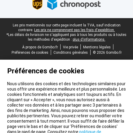
Pied-de-page légal
Les prix mentionnés sur cette page incluent la TVA, sauf indication
contraire.
Les prix ne comprennent pas les frais d'expédition.
*Les délais de livraison ne s'appliquent pas à tous les produits ou à toutes
les méthodes d'expédition :
plus d'informations.
À propos de Gomibo.fr
Vie privée
Mentions légales
Préférences de cookies
Conditions générales
© 2026 Gomibo.fr
Préférences de cookies
Nous utilisons des cookies et des technologies similaires pour
vous offrir une expérience meilleure et plus personnalisée. Les
cookies fonctionnels et analytiques sont toujours actifs. En
cliquant sur « Accepter », vous nous autorisez aussi à
collecter vos données et à les partager avec 3 partenaires à
des fins de marketing. Ainsi, nous pouvons vous proposer des
publicités pertinentes. Vous pouvez retirer ou modifier votre
consentement à tout moment. Il vous suffit de faire défiler la
page vers le bas et de cliquer sur ‘Préférences de cookies’
dans le pied de page. Consultez notre
politique de