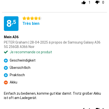
1
0
4.5 étoiles
8
,5
Très bien
Mein A36
PETER Graham | 28-04-2025 á propos de Samsung Galaxy A36
5G 256GB A366 Noir
Je recommande ce produit
Geschwindigkeit
Pour
Übersichtlich
Pour
Praktisch
Pour
Akku
Contre
Einfach zu bedienen, komme gut klar damit. Trotz großer Akku
ist oft am Ladegerät.