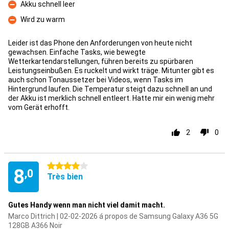
Akku schnell leer
Contre
Wird zu warm
Contre
Leider ist das Phone den Anforderungen von heute nicht
gewachsen. Einfache Tasks, wie bewegte
Wetterkartendarstellungen, führen bereits zu spürbaren
Leistungseinbußen. Es ruckelt und wirkt träge. Mitunter gibt es
auch schon Tonaussetzer bei Videos, wenn Tasks im
Hintergrund laufen. Die Temperatur steigt dazu schnell an und
der Akku ist merklich schnell entleert. Hatte mir ein wenig mehr
vom Gerät erhofft.
2
0
4 étoiles
8
,0
Très bien
Gutes Handy wenn man nicht viel damit macht.
Marco Dittrich | 02-02-2026 á propos de Samsung Galaxy A36 5G
128GB A366 Noir