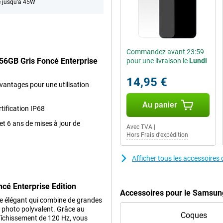
 jusqu'à 45W
Commandez avant 23:59
56GB Gris Foncé Enterprise
pour une livraison le
Lundi
14,95 €
vantages pour une utilisation
Au panier
tification IP68
et 6 ans de mises à jour de
Avec TVA
|
Hors Frais d'expédition
Afficher tous les accessoire
cé Enterprise Edition
Accessoires pour le Samsung
 élégant qui combine de grandes
l photo polyvalent. Grâce au
Coques
îchissement de 120 Hz, vous