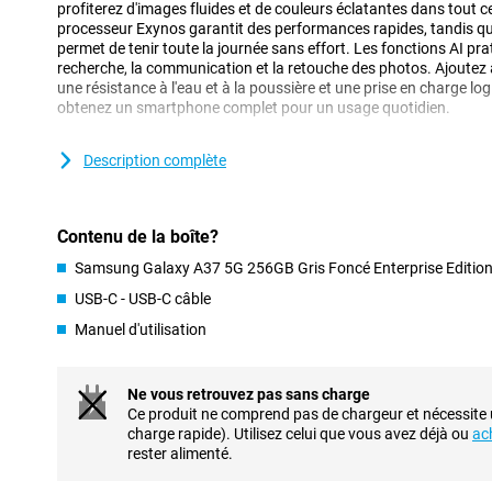
profiterez d'images fluides et de couleurs éclatantes dans tout c
processeur Exynos garantit des performances rapides, tandis qu
permet de tenir toute la journée sans effort. Les fonctions AI prat
recherche, la communication et la retouche des photos. Ajoutez 
une résistance à l'eau et à la poussière et une prise en charge log
obtenez un smartphone complet pour un usage quotidien.
Enterprise Edition
Description complète
Avec le Samsung Galaxy A37 5G 256GB Dark Grey Enterprise Ed
besoins des clients professionnels. Avec une édition Samsung En
assurez à votre entreprise une sécurité actualisée contre les me
Contenu de la boîte?
configurez tous vos appareils à distance. Vous bénéficiez d'une g
fabricant et l'édition Entreprise restera disponible pendant au 
Samsung Galaxy A37 5G 256GB Gris Foncé Enterprise Editio
lancement. Vous pouvez donc facilement commander les mêmes 
nécessaire !
USB-C - USB-C câble
Manuel d'utilisation
Excellent design
Le Galaxy A37 5G a un design moderne et reconnaissable qui s'in
Comparé à son prédécesseur, le Samsung Galaxy A36, cet apparei
Ne vous retrouvez pas sans charge
robustesse et de style. L'arrière et l'avant sont recouverts de verr
Ce produit ne comprend pas de chargeur et nécessite
est doté d'un verre Gorilla Victus ordinaire, ce qui le rend encore 
charge rapide). Utilisez celui que vous avez déjà ou
ac
résister aux chocs et de conférer à l'appareil un aspect luxueux. 
rester alimenté.
plus résistant à l'eau et à la poussière que la version précédente. E
certification IP68 au lieu de IP67 pour la version précédente. Gr