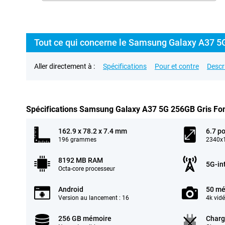
Tout ce qui concerne le Samsung Galaxy A37 5G
Aller directement à :
Spécifications
Pour et contre
Descr
Spécifications Samsung Galaxy A37 5G 256GB Gris Fonc
162.9 x 78.2 x 7.4 mm
6.7 p
196 grammes
2340x1
8192 MB RAM
5G-in
Octa-core processeur
Android
50 mé
Version au lancement : 16
4k vid
256 GB mémoire
Charg