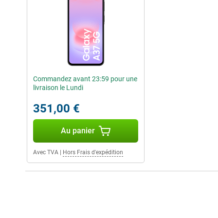
Le Samsung Galaxy A37 5G 256GB Dark Grey offre une excellente
connectivité 5G, vous êtes prêt pour des téléchargements rapides
en ligne fluides. Vous bénéficierez également d'une connexion rap
Galaxy A37 5G est également conçu pour durer, avec la certifica
contre la poussière et l'eau. Samsung soutient également l'appa
avec des mises à jour logicielles et de sécurité. Vous recevrez jus
ans de mises à jour de sécurité, pour que votre smartphone reste 
pourrez ainsi utiliser votre appareil pendant des années sans vou
Commandez avant 23:59 pour une
livraison le Lundi
351,00 €
Au panier
Avec TVA
|
Hors Frais d'expédition