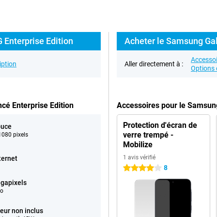
 Enterprise Edition
Acheter le Samsung Gala
Accessoi
iption
Aller directement à :
Options 
é Enterprise Edition
Accessoires pour le Samsung
Protection d'écran de
ouce
verre trempé -
080 pixels
Mobilize
1 avis vérifié
ternet
8
4 étoiles
gapixels
éo
eur non inclus