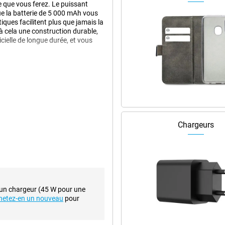
e que vous ferez. Le puissant
e la batterie de 5 000 mAh vous
iques facilitent plus que jamais la
à cela une construction durable,
icielle de longue durée, et vous
ition, Samsung répond aux
terprise, grâce à Knox Suite, vous
naces mobiles. De plus, vous
arantie totale de trois ans du
moins deux ans après son
n
Chargeurs
nouveaux appareils plus tard si
tègre bien dans la série Galaxy A.
l offre un peu plus de
e Gorilla Victus+, alors que l'A36
 un chargeur (45 W pour une
plus robuste et lui permet de
hetez-en un nouveau
pour
En outre, le Galaxy A37 est encore
n effet, il bénéficie de la
âce à son design fin de seulement