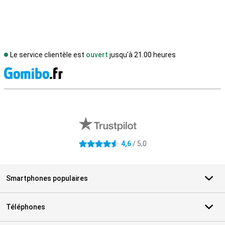
Le service clientèle est
ouvert
jusqu'à 21.00 heures
M
Avis externes des magasins
4,6
/ 5,0
4.6 étoiles
Smartphones populaires
Téléphones