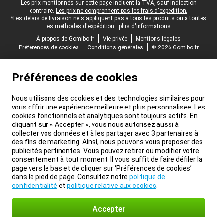
Pied-de-page légal
Les prix mentionnés sur cette page incluent la TVA, sauf indication
contraire.
Les prix ne comprennent pas les frais d'expédition.
*Les délais de livraison ne s'appliquent pas à tous les produits ou à toutes
les méthodes d'expédition :
plus d'informations.
À propos de Gomibo.fr
Vie privée
Mentions légales
Préférences de cookies
Conditions générales
© 2026 Gomibo.fr
Préférences de cookies
Nous utilisons des cookies et des technologies similaires pour
vous offrir une expérience meilleure et plus personnalisée. Les
cookies fonctionnels et analytiques sont toujours actifs. En
cliquant sur « Accepter », vous nous autorisez aussi à
collecter vos données et à les partager avec 3 partenaires à
des fins de marketing. Ainsi, nous pouvons vous proposer des
publicités pertinentes. Vous pouvez retirer ou modifier votre
consentement à tout moment. Il vous suffit de faire défiler la
page vers le bas et de cliquer sur ‘Préférences de cookies’
dans le pied de page. Consultez notre
politique de
confidentialité
et
politique relative aux cookies
.
Accepter