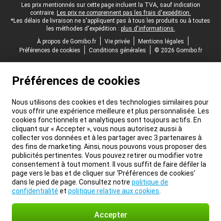
Pied-de-page légal
Les prix mentionnés sur cette page incluent la TVA, sauf indication
contraire.
Les prix ne comprennent pas les frais d'expédition.
*Les délais de livraison ne s'appliquent pas à tous les produits ou à toutes
les méthodes d'expédition :
plus d'informations.
À propos de Gomibo.fr
Vie privée
Mentions légales
Préférences de cookies
Conditions générales
© 2026 Gomibo.fr
Préférences de cookies
Nous utilisons des cookies et des technologies similaires pour
vous offrir une expérience meilleure et plus personnalisée. Les
cookies fonctionnels et analytiques sont toujours actifs. En
cliquant sur « Accepter », vous nous autorisez aussi à
collecter vos données et à les partager avec 3 partenaires à
des fins de marketing. Ainsi, nous pouvons vous proposer des
publicités pertinentes. Vous pouvez retirer ou modifier votre
consentement à tout moment. Il vous suffit de faire défiler la
page vers le bas et de cliquer sur ‘Préférences de cookies’
dans le pied de page. Consultez notre
politique de
confidentialité
et
politique relative aux cookies
.
Accepter