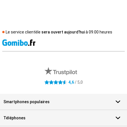
Le service clientèle
sera ouvert aujourd'hui
à 09.00 heures
M
Avis externes des magasins
4,6
/ 5,0
4.6 étoiles
Smartphones populaires
Téléphones