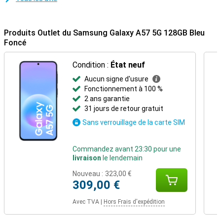
est également conçu pour durer grâce à la certification IP68 qui le
protège de la poussière et de l'eau. Samsung propose également
une assistance logicielle à long terme. Vous recevrez jusqu'à 6
mises à jour Android et 6 ans de mises à jour de sécurité, pour que
Produits Outlet du Samsung Galaxy A57 5G 128GB Bleu
votre smartphone reste sûr et à jour. Grâce à Samsung Knox Vault,
Foncé
vos données personnelles sont également protégées, ce qui vous
permet d'utiliser votre appareil en toute tranquillité pendant des
Condition :
État neuf
années.
Aucun signe d'usure
Fonctionnement à 100 %
2 ans garantie
31 jours de retour gratuit
Sans verrouillage de la carte SIM
Commandez avant 23:30 pour une
livraison
le lendemain
Nouveau :
323,00 €
309,00 €
Avec TVA
|
Hors Frais d'expédition