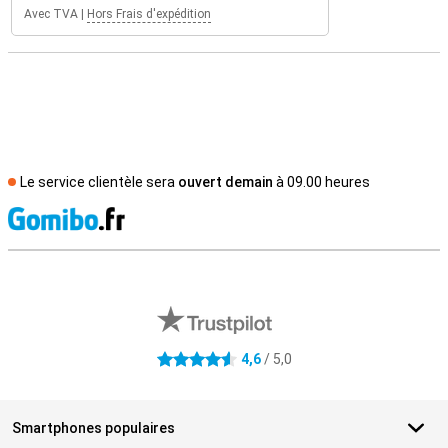
Avec TVA
|
Hors Frais d'expédition
Le service clientèle sera
ouvert demain
à 09.00 heures
M
Avis externes des magasins
4,6
/ 5,0
4.6 étoiles
Smartphones populaires