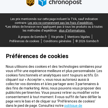
Pied-de-page légal
Les prix mentionnés sur cette page incluent la TVA, sauf indication
contraire.
Les prix ne comprennent pas les frais d'expédition.
*Les délais de livraison ne s'appliquent pas à tous les produits ou à toutes
les méthodes d'expédition :
plus d'informations.
À propos de Gomibo.fr
Vie privée
Mentions légales
Préférences de cookies
Conditions générales
© 2026 Gomibo.fr
Préférences de cookies
Nous utilisons des cookies et des technologies similaires pour
vous offrir une expérience meilleure et plus personnalisée. Les
cookies fonctionnels et analytiques sont toujours actifs. En
cliquant sur « Accepter », vous nous autorisez aussi à
collecter vos données et à les partager avec 3 partenaires à
des fins de marketing. Ainsi, nous pouvons vous proposer des
publicités pertinentes. Vous pouvez retirer ou modifier votre
consentement à tout moment. Il vous suffit de faire défiler la
page vers le bas et de cliquer sur ‘Préférences de cookies’
dans le pied de page. Consultez notre
politique de