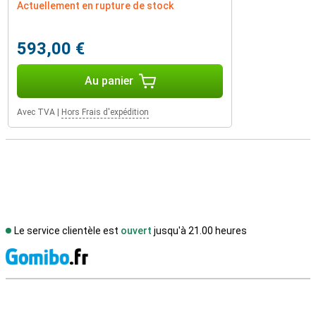
Actuellement en rupture de stock
593,00 €
Au panier
Avec TVA
|
Hors Frais d'expédition
Le service clientèle est
ouvert
jusqu'à 21.00 heures
M
Avis externes des magasins