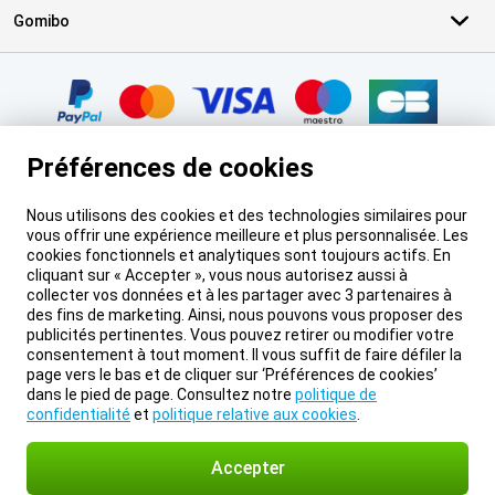
Gomibo
Certificats, methodes de paiement, partenaires de services de livr
Préférences de cookies
Nous utilisons des cookies et des technologies similaires pour
vous offrir une expérience meilleure et plus personnalisée. Les
Pied-de-page légal
Les prix mentionnés sur cette page incluent la TVA, sauf indication
cookies fonctionnels et analytiques sont toujours actifs. En
contraire.
Les prix ne comprennent pas les frais d'expédition.
cliquant sur « Accepter », vous nous autorisez aussi à
*Les délais de livraison ne s'appliquent pas à tous les produits ou à toutes
collecter vos données et à les partager avec 3 partenaires à
les méthodes d'expédition :
plus d'informations.
des fins de marketing. Ainsi, nous pouvons vous proposer des
À propos de Gomibo.fr
Vie privée
Mentions légales
publicités pertinentes. Vous pouvez retirer ou modifier votre
Préférences de cookies
Conditions générales
© 2026 Gomibo.fr
consentement à tout moment. Il vous suffit de faire défiler la
page vers le bas et de cliquer sur ‘Préférences de cookies’
dans le pied de page. Consultez notre
politique de
confidentialité
et
politique relative aux cookies
.
Accepter