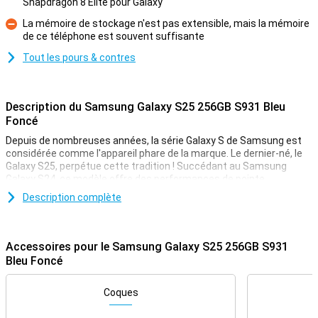
Snapdragon 8 Elite pour Galaxy
Pour
La mémoire de stockage n'est pas extensible, mais la mémoire
de ce téléphone est souvent suffisante
Contre
Tout les pours & contres
Description du Samsung Galaxy S25 256GB S931 Bleu
Foncé
Depuis de nombreuses années, la série Galaxy S de Samsung est
considérée comme l'appareil phare de la marque. Le dernier-né, le
Galaxy S25, perpétue cette tradition ! Succédant au Samsung
Galaxy S24, ce modèle offre des performances de pointe,
notamment trois appareils photo de haute qualité, l'un des
Description complète
processeurs les plus puissants et un superbe écran AMOLED.
L'appareil dispose d'une grande capacité de stockage pour les
applications et les fichiers, et il est parfait pour tous ceux qui
souhaitent immortaliser leurs souvenirs par des photos et des
Accessoires pour le Samsung Galaxy S25 256GB S931
vidéos d'une grande netteté. De plus, Samsung a encore une fois
Bleu Foncé
ajouté toutes sortes de fonctions d'intelligence artificielle utiles !
Coques
Galaxy AI : des fonctions intelligentes pour plus de
confort