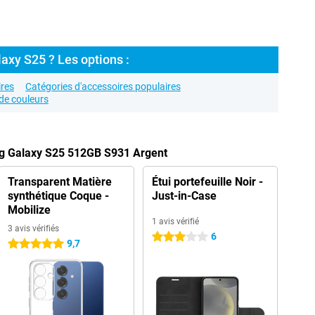
axy S25 ? Les options :
res
Catégories d'accessoires populaires
de couleurs
g Galaxy S25 512GB S931 Argent
Transparent Matière
Étui portefeuille Noir -
synthétique Coque -
Just-in-Case
Mobilize
1 avis vérifié
3 avis vérifiés
6
3 étoiles
9,7
5 étoiles