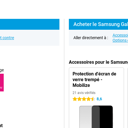
Acheter le Samsung Gal
Accessoi
t contre
Aller directement à :
Options 
Accessoires pour le Samsun
ge
Protection d'écran de
verre trempé -
Mobilize
RE
21 avis vérifiés
8,6
4.5 étoiles
nt