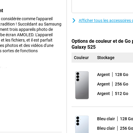
nt
 considérée comme l'appareil
Afficher tous les accessoir
e tradition ! Succédant au Samsung
ent trois appareils photo de
erbe écran AMOLED. L'appareil
les fichiers, et il est parfait
Options de couleur et de Go
des photos et des vidéos d'une
Galaxy S25
s sortes de fonctions
Couleur
Stockage
fort
Argent
128 Go
rs fonctions Galaxy AI
rend l'utilisation de votre
Argent
256 Go
action, vous effectuez plusieurs
exemple, à la recherche de billets
Argent
512 Go
cert à votre calendrier. Vous faites
ions séparément. De plus, Now Brief
tes. Par exemple, il vous tient au
e qu'un nouvel épisode de votre
Bleu clair
128 G
nt introduites par Samsung sont
Bleu clair
256 G
, qui vous permet de résumer et