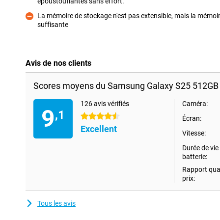
époustouflantes sans effort.
Pour
La mémoire de stockage n'est pas extensible, mais la mémoir
suffisante
Contre
Avis de nos clients
Scores moyens du Samsung Galaxy S25 512GB 
126 avis vérifiés
Caméra:
9
,1
4.5 étoiles
Écran:
Excellent
Vitesse:
Durée de vie 
batterie:
Rapport qual
prix:
Tous les avis