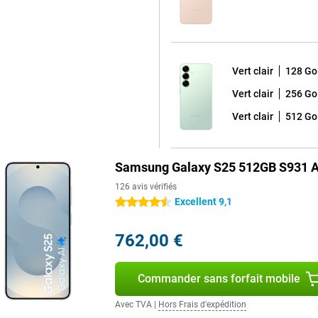
 une mémoire de travail de 12 Go,
es les fonctions d'intelligence
à fonctionner sans accroc.
Vert clair
128 Go
 offre une expérience visuelle
 l'écran rend toutes les images et
Vert clair
256 Go
peut être réduit jusqu'à 1 Hz, ce
Vert clair
512 Go
ique pour la lecture d'un article,
 reste clairement visible même en
es et des contrastes profonds. Si
 S25 Ultra sont d'excellentes
Samsung Galaxy S25 512GB S931 A
126 avis vérifiés
Excellent 9,1
4.5 étoiles
 15 et la coque One UI 7 de
liser votre appareil sans souci
762,00 €
 jour Android et sept ans de mises
erez toujours de la dernière
s à jour de sécurité garantissent
Commander sans forfait mobile
données contenues dans votre
Avec TVA
|
Hors Frais d'expédition