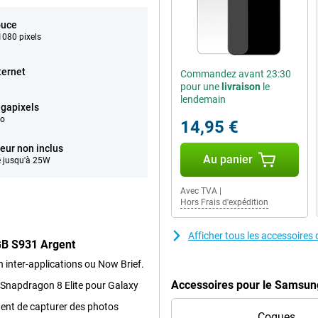
ouce
080 pixels
ternet
Commandez avant 23:30
pour une
livraison
le
lendemain
gapixels
éo
14,95 €
eur non inclus
Au panier
 jusqu'à 25W
Avec TVA
|
Hors Frais d'expédition
Afficher tous les accessoir
GB S931 Argent
on inter-applications ou Now Brief.
Accessoires pour le Samsun
 Snapdragon 8 Elite pour Galaxy
tent de capturer des photos
Coques