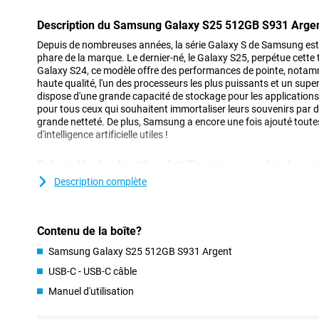
Description du Samsung Galaxy S25 512GB S931 Arge
Depuis de nombreuses années, la série Galaxy S de Samsung est
phare de la marque. Le dernier-né, le Galaxy S25, perpétue cett
Galaxy S24, ce modèle offre des performances de pointe, notamm
haute qualité, l'un des processeurs les plus puissants et un sup
dispose d'une grande capacité de stockage pour les applications et 
pour tous ceux qui souhaitent immortaliser leurs souvenirs par 
grande netteté. De plus, Samsung a encore une fois ajouté toute
d'intelligence artificielle utiles !
Galaxy AI : des fonctions intelligentes pour plus de con
Le Samsung Galaxy S25 512GB S931 Silver est équipé de plusieu
Description complète
innovantes. Cette technologie, qui utilise l'intelligence artificielle, 
téléphone plus facile que jamais. Grâce à la fonction Cross-app 
actions à la fois par le biais d'une commande vocale. Pensez, par 
Contenu de la boîte?
de concert, à l'activation des alertes de billets et à l'ajout du con
tout cela en une seule action, au lieu d'effectuer toutes ces act
Samsung Galaxy S25 512GB S931 Argent
vous tient informé de toutes sortes de recommandations pertinen
courant de votre score de sommeil après le réveil et vous indiqu
USB-C - USB-C câble
podcast préféré est en ligne.
Manuel d'utilisation
Par ailleurs, les fonctions d'intelligence artificielle précédemme
bien sûr également présentes. Pensez par exemple à Note Assist