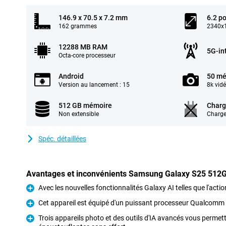
146.9 x 70.5 x 7.2 mm
6.2 p
162 grammes
2340x1
12288 MB RAM
5G-in
Octa-core processeur
Android
50 mé
Version au lancement : 15
8k vid
512 GB mémoire
Charg
Non extensible
Charge
Spéc. détaillées
Avantages et inconvénients Samsung Galaxy S25 512
Avec les nouvelles fonctionnalités Galaxy AI telles que l'acti
Pour
Cet appareil est équipé d'un puissant processeur Qualcomm
Pour
Trois appareils photo et des outils d'IA avancés vous permet