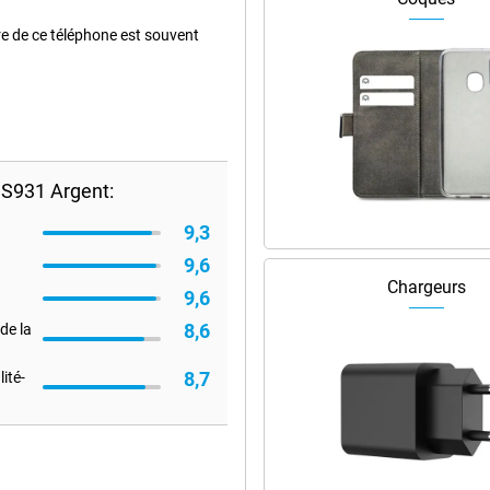
e de ce téléphone est souvent
S931 Argent:
9,3
9,6
Chargeurs
9,6
8,6
de la
8,7
ité-