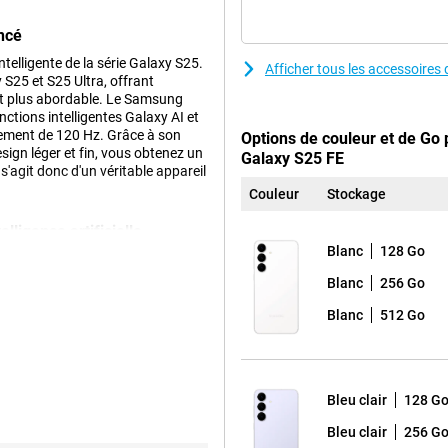
ncé
elligente de la série Galaxy S25.
Afficher tous les accessoir
 S25 et S25 Ultra, offrant
nt plus abordable. Le Samsung
ctions intelligentes Galaxy AI et
ement de 120 Hz. Grâce à son
Options de couleur et de Go
sign léger et fin, vous obtenez un
Galaxy S25 FE
 s'agit donc d'un véritable appareil
Couleur
Stockage
lligence artificielle
Blanc
128 Go
isit parfaitement chaque instant.
moteur Object Aware, vous
Blanc
256 Go
o pour supprimer les objets
e Edit. Le S25 FE dispose
Blanc
512 Go
a grand-angle de 12 mégapixels.
 peut filmer en 8K ! Pour les
 Selfies, qui sélectionne
urel. La fonction Super HDR Selfie
uminosité. Et grâce au mode faible
Bleu clair
128 G
s toujours pas satisfait de vos
Bleu clair
256 G
s vidéos.