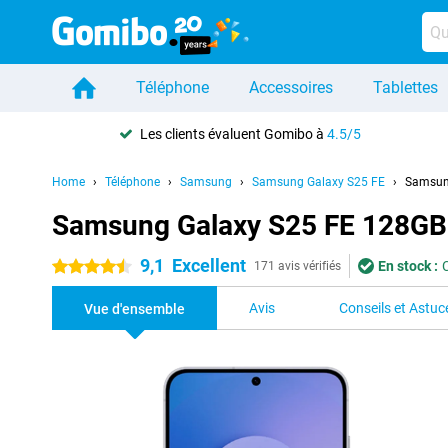
Téléphone
Accessoires
Tablettes
Les clients évaluent Gomibo à
4.5/5
Home
Téléphone
Samsung
Samsung Galaxy S25 FE
Samsun
Samsung Galaxy S25 FE 128GB
9,1
Excellent
En stock :
4.5 étoiles
171 avis vérifiés
Avis
Conseils et Astuc
Vue d'ensemble