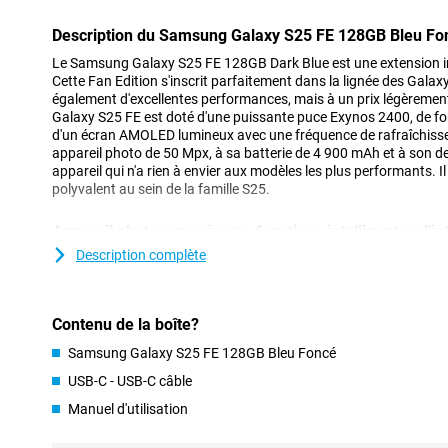
Description du Samsung Galaxy S25 FE 128GB Bleu Fo
Le Samsung Galaxy S25 FE 128GB Dark Blue est une extension int
Cette Fan Edition s'inscrit parfaitement dans la lignée des Galaxy
également d'excellentes performances, mais à un prix légèreme
Galaxy S25 FE est doté d'une puissante puce Exynos 2400, de fon
d'un écran AMOLED lumineux avec une fréquence de rafraîchiss
appareil photo de 50 Mpx, à sa batterie de 4 900 mAh et à son de
appareil qui n'a rien à envier aux modèles les plus performants. Il
polyvalent au sein de la famille S25.
Appareil photo avancé avec fonctions intelligentes d'inte
L'appareil photo principal de 50 mégapixels du Galaxy S25 FE sa
Description complète
Grâce à la prise en charge de l'IA par le moteur ProVisual et le 
améliorez instantanément vos photos. Utilisez l'assistance phot
gênants ou appliquez des modifications créatives avec Generativ
Contenu de la boîte?
également d'un téléobjectif de 8 mégapixels et d'un objectif ultr
Vous voulez faire de la vidéo ? Le S25 FE est fait pour vous, car il
Samsung Galaxy S25 FE 128GB Bleu Foncé
selfies, utilisez la caméra frontale de 12 MP avec la fonction Best
automatiquement les meilleurs réglages pour un selfie net et nat
USB-C - USB-C câble
Video garantit des vidéos bien exposées, même en cas de forte l
Manuel d'utilisation
bruit, vous obtiendrez des vidéos claires même la nuit. Vous n'ête
vidéos ? L'édition vidéo AI vous permet d'éditer intelligemment vo