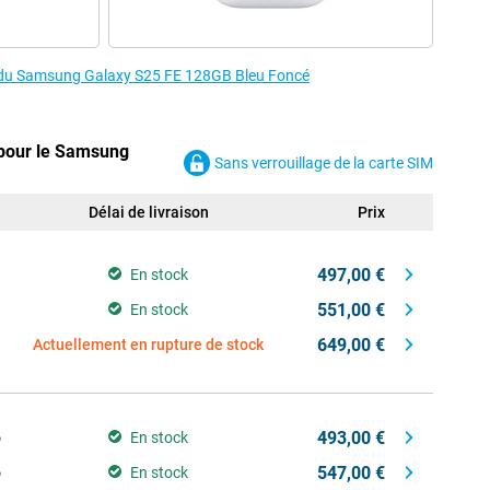
es du Samsung Galaxy S25 FE 128GB Bleu Foncé
 pour le Samsung
Sans verrouillage de la carte SIM
Délai de livraison
Prix
497,00 €
En stock
551,00 €
En stock
649,00 €
Actuellement en rupture de stock
493,00 €
o
En stock
547,00 €
o
En stock