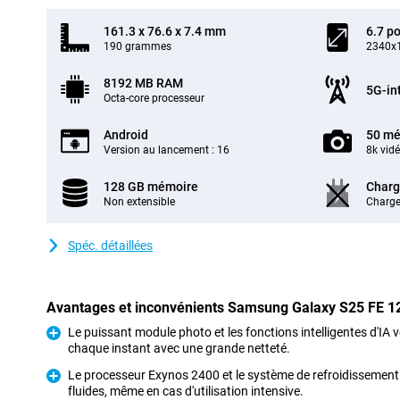
161.3 x 76.6 x 7.4 mm
6.7 p
190 grammes
2340x1
8192 MB RAM
5G-in
Octa-core processeur
Android
50 mé
Version au lancement : 16
8k vid
128 GB mémoire
Charg
Non extensible
Charge
Spéc. détaillées
Avantages et inconvénients Samsung Galaxy S25 FE 1
Le puissant module photo et les fonctions intelligentes d'IA
chaque instant avec une grande netteté.
Pour
Le processeur Exynos 2400 et le système de refroidissemen
fluides, même en cas d'utilisation intensive.
Pour