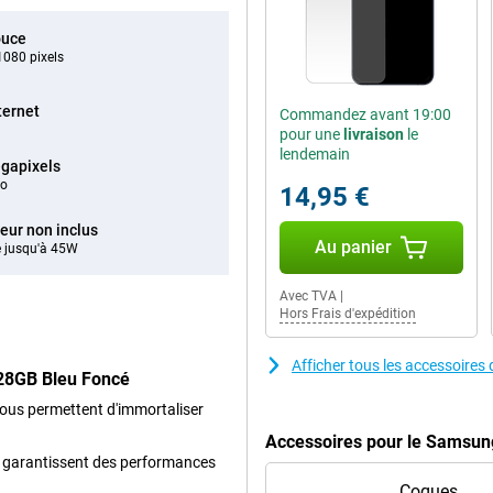
ouce
080 pixels
ternet
Commandez avant 19:00
pour une
livraison
le
lendemain
gapixels
éo
14,95 €
eur non inclus
Au panier
 jusqu'à 45W
Avec TVA
|
Hors Frais d'expédition
Afficher tous les accessoir
28GB Bleu Foncé
 vous permettent d'immortaliser
Accessoires pour le Samsun
t garantissent des performances
Coques