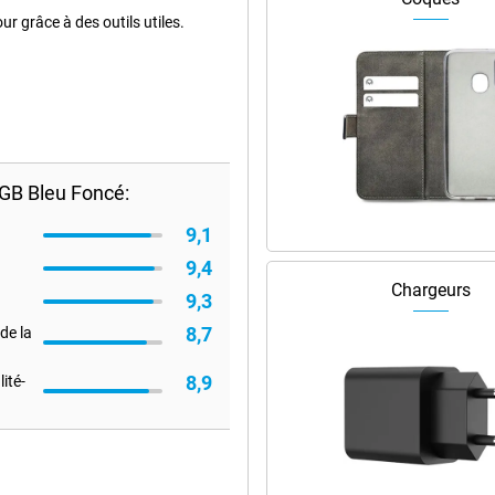
ur grâce à des outils utiles.
GB Bleu Foncé:
9,1
9,4
Chargeurs
9,3
8,7
de la
8,9
ité-