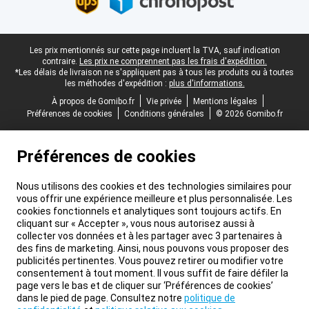
Pied-de-page légal
Les prix mentionnés sur cette page incluent la TVA, sauf indication
contraire.
Les prix ne comprennent pas les frais d'expédition.
*Les délais de livraison ne s'appliquent pas à tous les produits ou à toutes
les méthodes d'expédition :
plus d'informations.
À propos de Gomibo.fr
Vie privée
Mentions légales
Préférences de cookies
Conditions générales
© 2026 Gomibo.fr
Préférences de cookies
Nous utilisons des cookies et des technologies similaires pour
vous offrir une expérience meilleure et plus personnalisée. Les
cookies fonctionnels et analytiques sont toujours actifs. En
cliquant sur « Accepter », vous nous autorisez aussi à
collecter vos données et à les partager avec 3 partenaires à
des fins de marketing. Ainsi, nous pouvons vous proposer des
publicités pertinentes. Vous pouvez retirer ou modifier votre
consentement à tout moment. Il vous suffit de faire défiler la
page vers le bas et de cliquer sur ‘Préférences de cookies’
dans le pied de page. Consultez notre
politique de