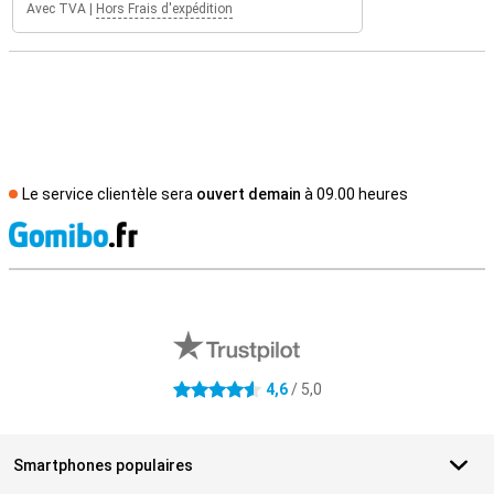
Avec TVA
|
Hors Frais d'expédition
Le service clientèle sera
ouvert demain
à 09.00 heures
M
Avis externes des magasins
4,6
/ 5,0
4.6 étoiles
Smartphones populaires