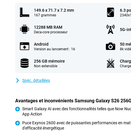
149.6 x 71.7 x 7.2 mm
6.3 p
167 grammes
2340x1
12288 MB RAM
5G-in
Deca-core processeur
Android
50 mé
Version au lancement : 16
8k vid
256 GB mémoire
Charg
Non extensible
Charge
Spéc. détaillées
Avantages et inconvénients Samsung Galaxy S26 256G
Smart Galaxy AI avec des fonctionnalités telles que Now Nu
App Action
Pour
Puce Exynos 2600 avec de puissantes performances en matière 
d'efficacité énergétique
Pour