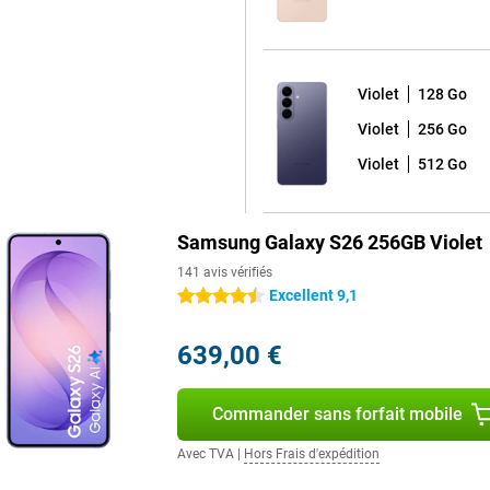
esoin de glisser-déposer
tomatiquement les éléments de
vous souhaitiez publier quelque
 Assist vous permet de le rendre
Violet
128 Go
Violet
256 Go
e puce est spécialement conçue
Violet
512 Go
ntelligence artificielle. Ainsi,
ons lourdes ou du multitâche entre
 rapide, il est aussi économe en
Samsung Galaxy S26 256GB Violet
 cas d'utilisation intensive. Grâce
pareil reste froid et stable
141 avis vérifiés
 par exemple.
Excellent 9,1
4.5 étoiles
639,00 €
ne image nette et colorée avec
e à lire en plein soleil en ajustant
îchissement de 120 Hz garantit
e de jeu rapide.
Commander sans forfait mobile
g Galaxy S26+ est peut-être fait
Avec TVA
|
Hors Frais d'expédition