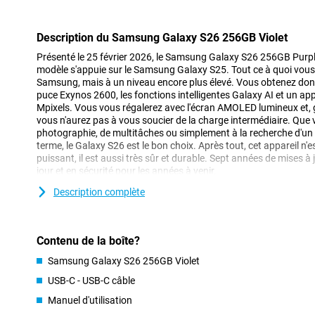
Description du Samsung Galaxy S26 256GB Violet
Présenté le 25 février 2026, le Samsung Galaxy S26 256GB Purpl
modèle s'appuie sur le Samsung Galaxy S25. Tout ce à quoi vous 
Samsung, mais à un niveau encore plus élevé. Vous obtenez donc 
puce Exynos 2600, les fonctions intelligentes Galaxy AI et un app
Mpixels. Vous vous régalerez avec l'écran AMOLED lumineux et, g
vous n'aurez pas à vous soucier de la charge intermédiaire. Qu
photographie, de multitâches ou simplement à la recherche d'un 
terme, le Galaxy S26 est le bon choix. Après tout, cet appareil n'
puissant, il est aussi très sûr et durable. Sept années de mises à
jour et en sécurité pour les années à venir.
Description complète
Galaxy AI vous facilite la vie
L'une des plus grandes innovations du Galaxy S26 est l'intelligence
technologie vous aide à effectuer toutes sortes de tâches en arr
Contenu de la boîte?
faire moins vous-même, tandis que votre téléphone comprend e
besoin. Avec Now Nudge, par exemple, vous obtenez des informa
Samsung Galaxy S26 256GB Violet
moment. Vous avez un rendez-vous ? Votre téléphone vous suggèr
Quelqu'un souhaite recevoir une photo de vous ? Votre appareil l
USB-C - USB-C câble
automatiquement de l'envoyer. Galaxy AI facilite le multitâche,
Manuel d'utilisation
activement.