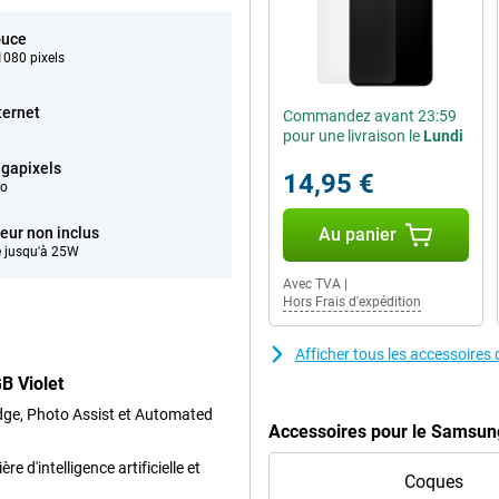
ouce
080 pixels
ternet
Commandez avant 23:59
pour une livraison le
Lundi
gapixels
14,95 €
éo
eur non inclus
Au panier
 jusqu'à 25W
Avec TVA
|
Hors Frais d'expédition
Afficher tous les accessoire
B Violet
dge, Photo Assist et Automated
Accessoires pour le Samsun
d'intelligence artificielle et
Coques