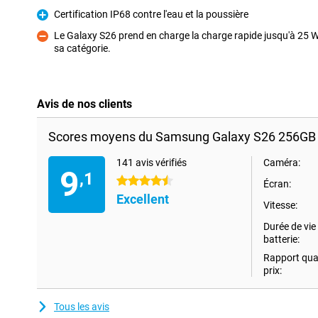
Certification IP68 contre l'eau et la poussière
Pour
Le Galaxy S26 prend en charge la charge rapide jusqu'à 25 W, 
sa catégorie.
Contre
Avis de nos clients
Scores moyens du Samsung Galaxy S26 256GB V
141 avis vérifiés
Caméra:
9
,1
4.5 étoiles
Écran:
Excellent
Vitesse:
Durée de vie 
batterie:
Rapport qual
prix:
Tous les avis