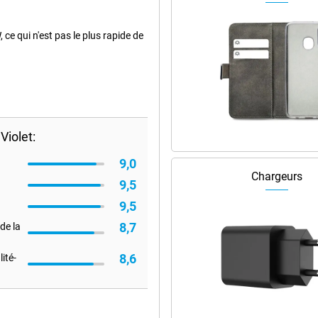
ce qui n'est pas le plus rapide de
iolet:
9,0
Chargeurs
9,5
9,5
8,7
de la
8,6
ité-