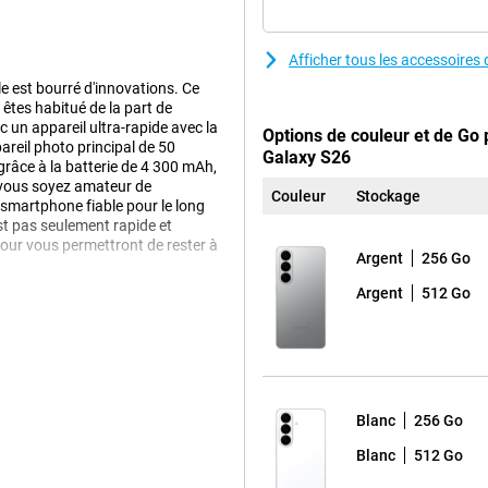
Afficher tous les accessoire
e est bourré d'innovations. Ce
êtes habitué de la part de
un appareil ultra-rapide avec la
Options de couleur et de Go
areil photo principal de 50
Galaxy S26
râce à la batterie de 4 300 mAh,
e vous soyez amateur de
Couleur
Stockage
smartphone fiable pour le long
est pas seulement rapide et
 jour vous permettront de rester à
Argent
256 Go
Argent
512 Go
 artificielle Galaxy AI. Cette
ière-plan. Vous devez donc en
xactement ce dont vous avez
tions pertinentes au bon
e un itinéraire à l'avance.
Blanc
256 Go
e détecte et propose
 sans que vous ayez à le demander
Blanc
512 Go