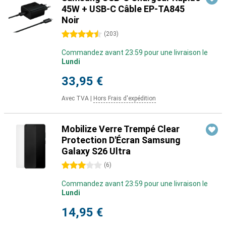
45W + USB-C Câble EP-TA845
Noir
4.5 étoiles
(
203
)
Commandez avant 23:59 pour une livraison le
Lundi
33,95 €
Avec TVA
|
Hors Frais d'expédition
Mobilize Verre Trempé Clear
Protection D'Écran Samsung
Galaxy S26 Ultra
3 étoiles
(
6
)
Commandez avant 23:59 pour une livraison le
Lundi
14,95 €