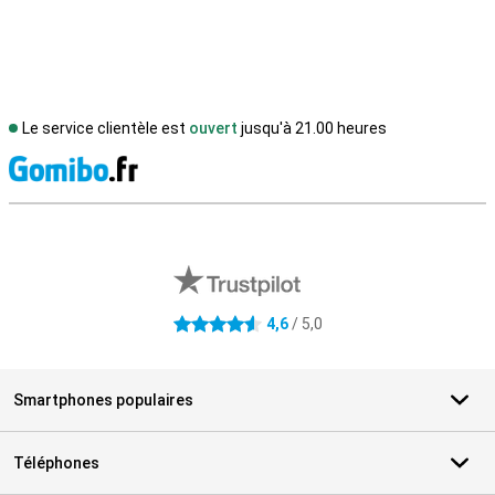
Le service clientèle est
ouvert
jusqu'à 21.00 heures
M
Avis externes des magasins
4,6
/ 5,0
4.6 étoiles
Smartphones populaires
Téléphones