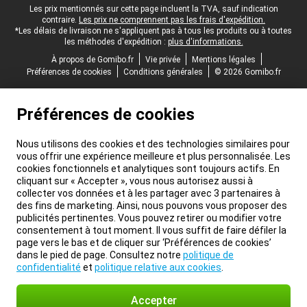
Pied-de-page légal
Les prix mentionnés sur cette page incluent la TVA, sauf indication
contraire.
Les prix ne comprennent pas les frais d'expédition.
*Les délais de livraison ne s'appliquent pas à tous les produits ou à toutes
les méthodes d'expédition :
plus d'informations.
À propos de Gomibo.fr
Vie privée
Mentions légales
Préférences de cookies
Conditions générales
© 2026 Gomibo.fr
Préférences de cookies
Nous utilisons des cookies et des technologies similaires pour
vous offrir une expérience meilleure et plus personnalisée. Les
cookies fonctionnels et analytiques sont toujours actifs. En
cliquant sur « Accepter », vous nous autorisez aussi à
collecter vos données et à les partager avec 3 partenaires à
des fins de marketing. Ainsi, nous pouvons vous proposer des
publicités pertinentes. Vous pouvez retirer ou modifier votre
consentement à tout moment. Il vous suffit de faire défiler la
page vers le bas et de cliquer sur ‘Préférences de cookies’
dans le pied de page. Consultez notre
politique de
confidentialité
et
politique relative aux cookies
.
Accepter