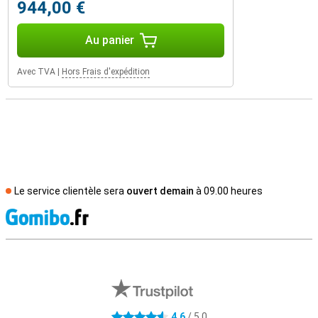
944,00 €
Au panier
Avec TVA
|
Hors Frais d'expédition
Le service clientèle sera
ouvert demain
à 09.00 heures
M
Avis externes des magasins
4,6
/ 5,0
4.6 étoiles