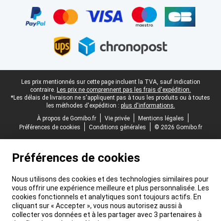
Pied-de-page légal
Les prix mentionnés sur cette page incluent la TVA, sauf indication
contraire.
Les prix ne comprennent pas les frais d'expédition.
*Les délais de livraison ne s'appliquent pas à tous les produits ou à toutes
les méthodes d'expédition :
plus d'informations.
À propos de Gomibo.fr
Vie privée
Mentions légales
Préférences de cookies
Conditions générales
© 2026 Gomibo.fr
Préférences de cookies
Nous utilisons des cookies et des technologies similaires pour
vous offrir une expérience meilleure et plus personnalisée. Les
cookies fonctionnels et analytiques sont toujours actifs. En
cliquant sur « Accepter », vous nous autorisez aussi à
collecter vos données et à les partager avec 3 partenaires à