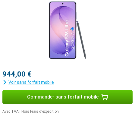
Watch 8 ou la Samsung Galaxy Watch Ultra pour un aperçu optimal
de vos données de santé et de sport. Vous pouvez également
associer votre nouvel appareil au Samsung Galaxy Buds 4 ou au
Samsung Galaxy Buds 4 Pro. Ainsi, vous serez averti lorsque vous
recevrez un appel et vous pourrez y répondre d'une simple pression
sur vos écouteurs.
944,00 €
Voir sans forfait mobile
Commander sans forfait mobile
Avec TVA
|
Hors Frais d'expédition