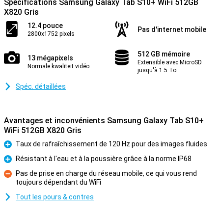
Spécifications Samsung Galaxy Tab S10+ WiFi 512GB
X820 Gris
12.4 pouce
Pas d'internet mobile
2800x1752 pixels
512 GB mémoire
13 mégapixels
Extensible avec MicroSD
Normale kwaliteit vidéo
jusqu'à 1.5 To
Spéc. détaillées
Avantages et inconvénients Samsung Galaxy Tab S10+
WiFi 512GB X820 Gris
Taux de rafraîchissement de 120 Hz pour des images fluides
Pour
Résistant à l'eau et à la poussière grâce à la norme IP68
Pour
Pas de prise en charge du réseau mobile, ce qui vous rend
toujours dépendant du WiFi
Contre
Tout les pours & contres