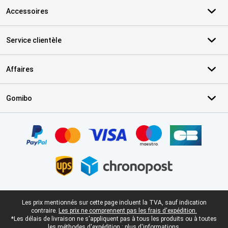
Accessoires
Service clientèle
Affaires
Gomibo
Certificats, methodes de paiement, partenaires de services de livr
Pied-de-page légal
Les prix mentionnés sur cette page incluent la TVA, sauf indication
contraire.
Les prix ne comprennent pas les frais d'expédition.
*Les délais de livraison ne s'appliquent pas à tous les produits ou à toutes
les méthodes d'expédition :
plus d'informations.