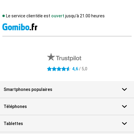
Le service clientèle est
ouvert
jusqu'à 21.00 heures
M
Avis externes des magasins
4,6
/ 5,0
4.6 étoiles
Smartphones populaires
Téléphones
Tablettes