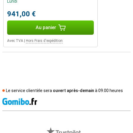
Lundi
941,00 €
Au panier
Avec TVA
|
Hors Frais d'expédition
Le service clientèle sera
ouvert après-demain
à 09.00 heures
M
Avis externes des magasins