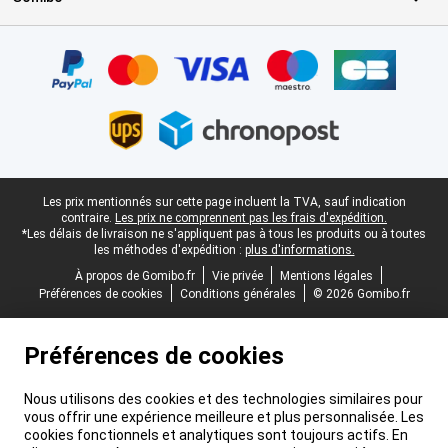
Certificats, methodes de paiement, partenaires de services de livr
Pied-de-page légal
Les prix mentionnés sur cette page incluent la TVA, sauf indication
contraire.
Les prix ne comprennent pas les frais d'expédition.
*Les délais de livraison ne s'appliquent pas à tous les produits ou à toutes
les méthodes d'expédition :
plus d'informations.
À propos de Gomibo.fr
Vie privée
Mentions légales
Préférences de cookies
Conditions générales
© 2026 Gomibo.fr
Préférences de cookies
Nous utilisons des cookies et des technologies similaires pour
vous offrir une expérience meilleure et plus personnalisée. Les
cookies fonctionnels et analytiques sont toujours actifs. En