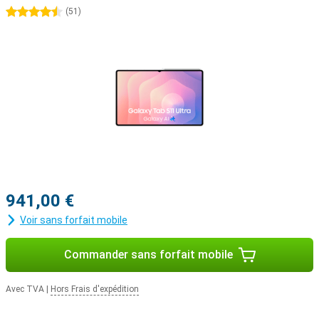
de mises à jour logicielles et de sécurité. Vous restez ainsi à jour et
4.5 étoiles
(
51
)
en sécurité pour les années à venir.
941,00 €
Voir sans forfait mobile
Commander sans forfait mobile
Avec TVA
|
Hors Frais d'expédition