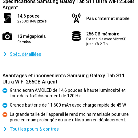
Spécifications Samsung Galaxy Tab S11 Ultra WiFi 256GB
Argent
14.6 pouce
Pas d'internet mobile
2960x1848 pixels
256 GB mémoire
13 mégapixels
Extensible avec MicroSD
4k vidéo
jusqu'à 2 To
Spéc. détaillées
Avantages et inconvénients Samsung Galaxy Tab S11
Ultra WiFi 256GB Argent
Grand écran AMOLED de 14,6 pouces à haute luminosité et
taux de rafraîchissement de 120 Hz
Pour
Grande batterie de 11 600 mAh avec charge rapide de 45 W
Pour
La grande taille de l'appareil le rend moins maniable pour une
prise en main prolongée ou une utilisation en déplacement.
Contre
Tout les pours & contres