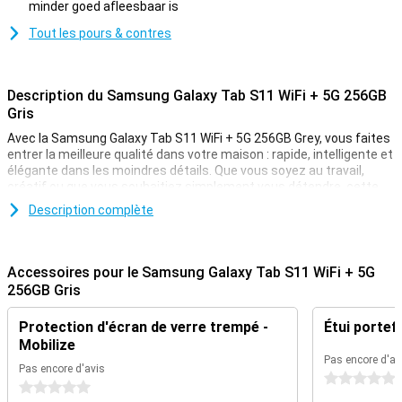
minder goed afleesbaar is
Contre
Tout les pours & contres
Description du Samsung Galaxy Tab S11 WiFi + 5G 256GB
Gris
Avec la Samsung Galaxy Tab S11 WiFi + 5G 256GB Grey, vous faites
entrer la meilleure qualité dans votre maison : rapide, intelligente et
élégante dans les moindres détails. Que vous soyez au travail,
créatif ou que vous souhaitiez simplement vous détendre, cette
tablette vous offre tous les outils dont vous avez besoin pour tirer
Description complète
le meilleur parti de votre journée. La technologie Galaxy AI vous
permet de travailler plus intelligemment que jamais, tandis que
l'écran net de 11 pouces vous garantit une excellente expérience
visuelle. Ajoutez à cela une batterie puissante qui dure facilement
Accessoires pour le Samsung Galaxy Tab S11 WiFi + 5G
une journée entière et un design élégant, léger et robuste, et vous
256GB Gris
obtenez une tablette qui excelle sur tous les fronts. La Tab S11 est
rapide, pratique et totalement prête pour tout ce que vous
Protection d'écran de verre trempé -
Étui portefe
attendez d'une tablette.
Mobilize
Pas encore d'av
Fonctionnalités Smart AI
Pas encore d'avis
0 étoiles
0 étoiles
La Galaxy Tab S11 est dotée de fonctions intelligentes