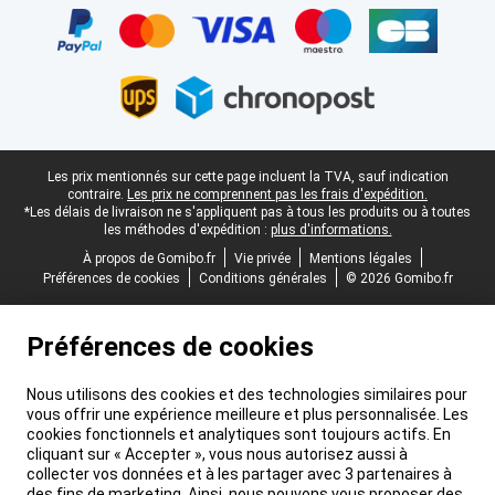
Pied-de-page légal
Les prix mentionnés sur cette page incluent la TVA, sauf indication
contraire.
Les prix ne comprennent pas les frais d'expédition.
*Les délais de livraison ne s'appliquent pas à tous les produits ou à toutes
les méthodes d'expédition :
plus d'informations.
À propos de Gomibo.fr
Vie privée
Mentions légales
Préférences de cookies
Conditions générales
© 2026 Gomibo.fr
Préférences de cookies
Nous utilisons des cookies et des technologies similaires pour
vous offrir une expérience meilleure et plus personnalisée. Les
cookies fonctionnels et analytiques sont toujours actifs. En
cliquant sur « Accepter », vous nous autorisez aussi à
collecter vos données et à les partager avec 3 partenaires à
des fins de marketing. Ainsi, nous pouvons vous proposer des