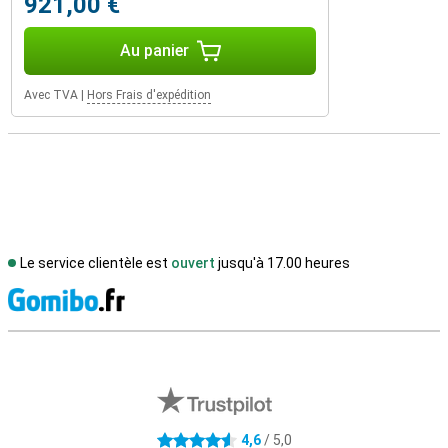
921,00 €
Au panier
Avec TVA
|
Hors Frais d'expédition
Le service clientèle est
ouvert
jusqu'à 17.00 heures
M
Avis externes des magasins
4,6
/ 5,0
4.6 étoiles