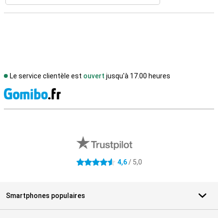
Le service clientèle est
ouvert
jusqu'à 17.00 heures
M
Avis externes des magasins
4,6
/ 5,0
4.6 étoiles
Smartphones populaires