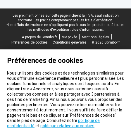
Pied-de-page légal
Les prix mentionnés sur cette page incluent la TVA, sauf indication
contraire.
Les prix ne comprennent pas les frais d'expédition.
*Les délais de livraison ne s'appliquent pas à tous les produits ou à toutes
les méthodes d'expédition :
plus d'informations.
À propos de Gomibo.fr
Vie privée
Mentions légales
Préférences de cookies
Conditions générales
© 2026 Gomibo.fr
Préférences de cookies
Nous utilisons des cookies et des technologies similaires pour
vous offrir une expérience meilleure et plus personnalisée. Les
cookies fonctionnels et analytiques sont toujours actifs. En
cliquant sur « Accepter », vous nous autorisez aussi à
collecter vos données et à les partager avec 3 partenaires à
des fins de marketing. Ainsi, nous pouvons vous proposer des
publicités pertinentes. Vous pouvez retirer ou modifier votre
consentement à tout moment. Il vous suffit de faire défiler la
page vers le bas et de cliquer sur ‘Préférences de cookies’
dans le pied de page. Consultez notre
politique de
confidentialité
et
politique relative aux cookies
.