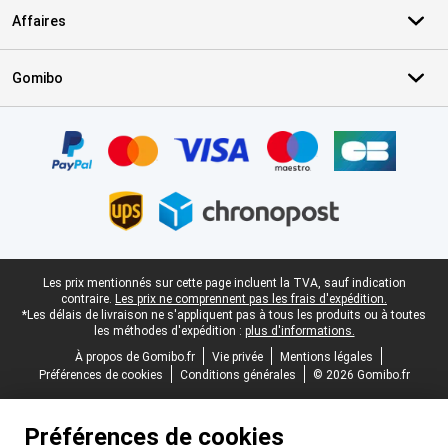
Affaires
Gomibo
Certificats, methodes de paiement, partenaires de services de livr
Pied-de-page légal
Les prix mentionnés sur cette page incluent la TVA, sauf indication
contraire.
Les prix ne comprennent pas les frais d'expédition.
*Les délais de livraison ne s'appliquent pas à tous les produits ou à toutes
les méthodes d'expédition :
plus d'informations.
À propos de Gomibo.fr
Vie privée
Mentions légales
Préférences de cookies
Conditions générales
© 2026 Gomibo.fr
Préférences de cookies