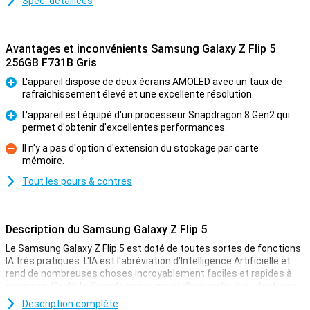
Spéc. détaillées
Avantages et inconvénients Samsung Galaxy Z Flip 5
256GB F731B Gris
L'appareil dispose de deux écrans AMOLED avec un taux de
rafraîchissement élevé et une excellente résolution.
Pour
L'appareil est équipé d'un processeur Snapdragon 8 Gen2 qui
permet d'obtenir d'excellentes performances.
Pour
Il n'y a pas d'option d'extension du stockage par carte
mémoire.
Contre
Tout les pours & contres
Description du Samsung Galaxy Z Flip 5
Le Samsung Galaxy Z Flip 5 est doté de toutes sortes de fonctions
IA très pratiques. L'IA est l'abréviation d'Intelligence Artificielle et
rend de nombreuses choses incroyablement faciles et rapides à
organiser. Circle to Search vous permet d'encercler des objets sur
votre écran et de les rechercher directement sur Internet. Par
Description complète