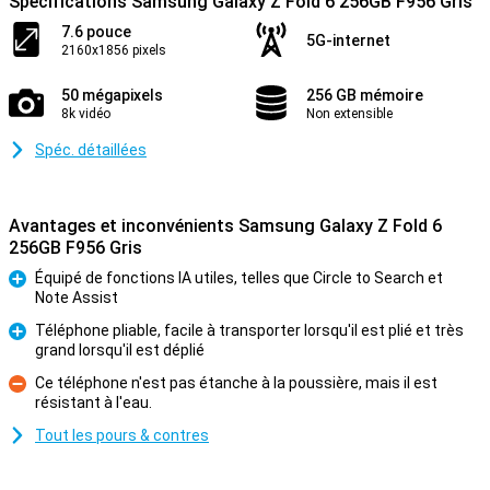
Spécifications Samsung Galaxy Z Fold 6 256GB F956 Gris
7.6 pouce
5G-internet
2160x1856 pixels
50 mégapixels
256 GB mémoire
8k vidéo
Non extensible
Spéc. détaillées
Avantages et inconvénients Samsung Galaxy Z Fold 6
256GB F956 Gris
Équipé de fonctions IA utiles, telles que Circle to Search et
Note Assist
Pour
Téléphone pliable, facile à transporter lorsqu'il est plié et très
grand lorsqu'il est déplié
Pour
Ce téléphone n'est pas étanche à la poussière, mais il est
résistant à l'eau.
Contre
Tout les pours & contres