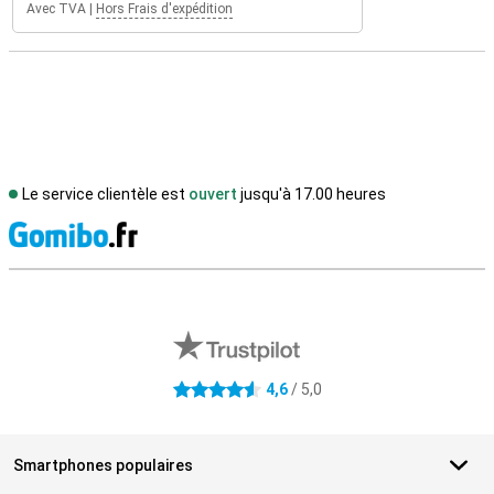
Avec TVA
|
Hors Frais d'expédition
Le service clientèle est
ouvert
jusqu'à 17.00 heures
M
Avis externes des magasins
4,6
/ 5,0
4.6 étoiles
Smartphones populaires