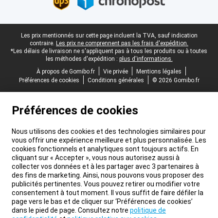
Pied-de-page légal
Les prix mentionnés sur cette page incluent la TVA, sauf indication
contraire.
Les prix ne comprennent pas les frais d'expédition.
*Les délais de livraison ne s'appliquent pas à tous les produits ou à toutes
les méthodes d'expédition :
plus d'informations.
À propos de Gomibo.fr
Vie privée
Mentions légales
Préférences de cookies
Conditions générales
© 2026 Gomibo.fr
Préférences de cookies
Nous utilisons des cookies et des technologies similaires pour
vous offrir une expérience meilleure et plus personnalisée. Les
cookies fonctionnels et analytiques sont toujours actifs. En
cliquant sur « Accepter », vous nous autorisez aussi à
collecter vos données et à les partager avec 3 partenaires à
des fins de marketing. Ainsi, nous pouvons vous proposer des
publicités pertinentes. Vous pouvez retirer ou modifier votre
consentement à tout moment. Il vous suffit de faire défiler la
page vers le bas et de cliquer sur ‘Préférences de cookies’
dans le pied de page. Consultez notre
politique de