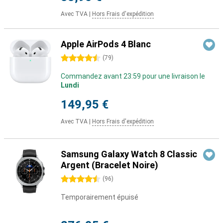
Avec TVA
|
Hors Frais d'expédition
Apple AirPods 4 Blanc
4.5 étoiles
(
79
)
Commandez avant 23:59 pour une livraison le
Lundi
149,95 €
Avec TVA
|
Hors Frais d'expédition
Samsung Galaxy Watch 8 Classic
Argent (Bracelet Noire)
4.5 étoiles
(
96
)
Temporairement épuisé