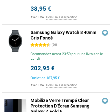
38,95 €
Avec TVA
|
Hors Frais d'expédition
Samsung Galaxy Watch 8 40mm
Gris Foncé
4.5 étoiles
(
90
)
Commandez avant 23:59 pour une livraison le
Lundi
202,95 €
Outlet de
187,95 €
Avec TVA
|
Hors Frais d'expédition
Mobilize Verre Trempé Clear
Protection D'Écran Samsung
Galaxy Z Fold 6