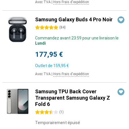
Avec TVA
|
Hors Frais d'expédition
Samsung Galaxy Buds 4 Pro Noir
5 étoiles
(
84
)
Commandez avant 23:59 pour une livraison le
Lundi
177,95 €
Outlet de
159,95 €
Avec TVA
|
Hors Frais d'expédition
Samsung TPU Back Cover
Transparent Samsung Galaxy Z
Fold 6
3.5 étoiles
(
1
)
Temporairement épuisé