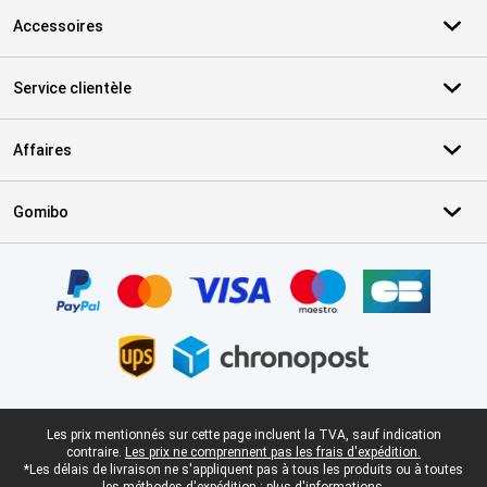
Accessoires
Service clientèle
Affaires
Gomibo
Certificats, methodes de paiement, partenaires de services de livr
Pied-de-page légal
Les prix mentionnés sur cette page incluent la TVA, sauf indication
contraire.
Les prix ne comprennent pas les frais d'expédition.
*Les délais de livraison ne s'appliquent pas à tous les produits ou à toutes