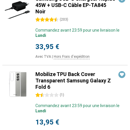
45W + USB-C Câble EP-TA845
Noir
4.5 étoiles
(
203
)
Commandez avant 23:59 pour une livraison le
Lundi
33,95 €
Avec TVA
|
Hors Frais d'expédition
Mobilize TPU Back Cover
Transparent Samsung Galaxy Z
Fold 6
1.5 étoiles
(
1
)
Commandez avant 23:59 pour une livraison le
Lundi
13,95 €