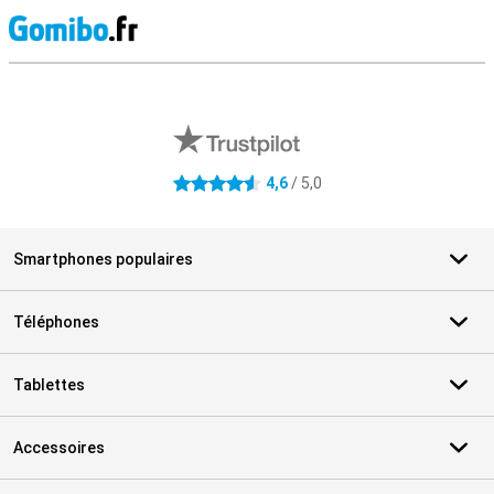
M
Avis externes des magasins
4,6
/ 5,0
4.6 étoiles
Smartphones populaires
Téléphones
Tablettes
Accessoires