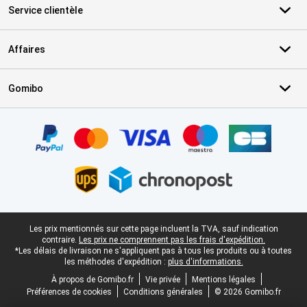
Service clientèle
Affaires
Gomibo
Certificats, methodes de paiement, partenaires de services de livr
Pied-de-page légal
Les prix mentionnés sur cette page incluent la TVA, sauf indication
contraire.
Les prix ne comprennent pas les frais d'expédition.
*Les délais de livraison ne s'appliquent pas à tous les produits ou à toutes
les méthodes d'expédition :
plus d'informations.
À propos de Gomibo.fr
Vie privée
Mentions légales
Préférences de cookies
Conditions générales
© 2026 Gomibo.fr