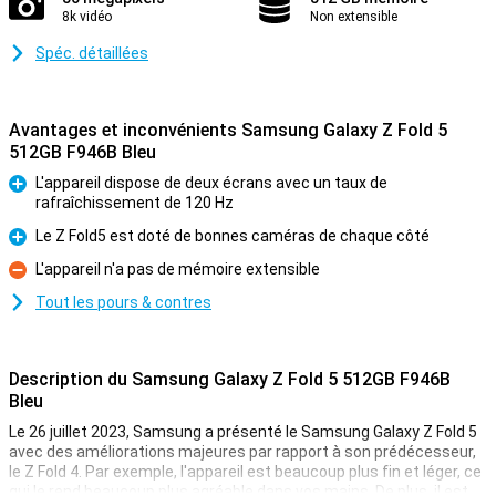
8k vidéo
Non extensible
Spéc. détaillées
Avantages et inconvénients Samsung Galaxy Z Fold 5
512GB F946B Bleu
L'appareil dispose de deux écrans avec un taux de
rafraîchissement de 120 Hz
Pour
Le Z Fold5 est doté de bonnes caméras de chaque côté
Pour
L'appareil n'a pas de mémoire extensible
Contre
Tout les pours & contres
Description du Samsung Galaxy Z Fold 5 512GB F946B
Bleu
Le 26 juillet 2023, Samsung a présenté le Samsung Galaxy Z Fold 5
avec des améliorations majeures par rapport à son prédécesseur,
le Z Fold 4. Par exemple, l'appareil est beaucoup plus fin et léger, ce
qui le rend beaucoup plus agréable dans vos mains. De plus, il est