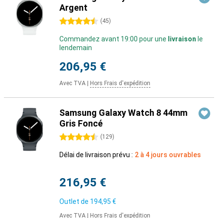
Argent
4.5 étoiles
(
45
)
Commandez avant 19:00 pour une
livraison
le
lendemain
206,95 €
Avec TVA
|
Hors Frais d'expédition
Samsung Galaxy Watch 8 44mm
Gris Foncé
4.5 étoiles
(
129
)
Délai de livraison prévu :
2 à 4 jours ouvrables
216,95 €
Outlet de
194,95 €
Avec TVA
|
Hors Frais d'expédition