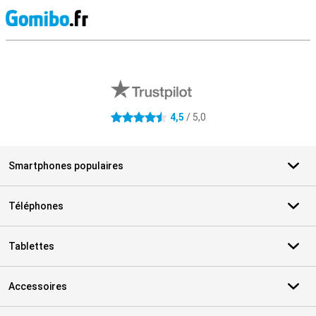
M
Avis externes des magasins
4,5
/ 5,0
4.5 étoiles
Smartphones populaires
Téléphones
Tablettes
Accessoires