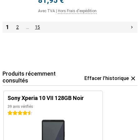
81,95 €
Avec TVA
|
Hors Frais d'expédition
1
2
…
15
Produits récemment
Effacer l'historique
consultés
Sony Xperia 10 VII 128GB Noir
39 avis vérifiés
4.5 étoiles