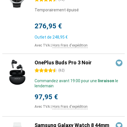
Temporairement épuisé
276,95 €
Outlet de
248,95 €
Avec TVA
|
Hors Frais d'expédition
OnePlus Buds Pro 3 Noir
4.5 étoiles
(
62
)
Commandez avant 19:00 pour une
livraison
le
lendemain
97,95 €
Avec TVA
|
Hors Frais d'expédition
Samsung Galaxy Watch 8 44mm