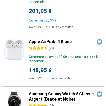
lendemain
201,95 €
Outlet de
187,95 €
Avec TVA
|
Hors Frais d'expédition
Apple AirPods 4 Blanc
4.5 étoiles
(
79
)
Commandez avant 19:00 pour une
livraison
le
lendemain
148,95 €
Avec TVA
|
Hors Frais d'expédition
Samsung Galaxy Watch 8 Classic
Argent (Bracelet Noire)
4.5 étoiles
(
95
)