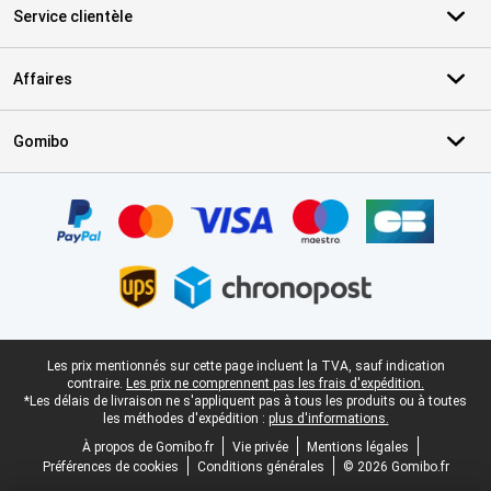
Service clientèle
Affaires
Gomibo
Certificats, methodes de paiement, partenaires de services de livr
Pied-de-page légal
Les prix mentionnés sur cette page incluent la TVA, sauf indication
contraire.
Les prix ne comprennent pas les frais d'expédition.
*Les délais de livraison ne s'appliquent pas à tous les produits ou à toutes
les méthodes d'expédition :
plus d'informations.
À propos de Gomibo.fr
Vie privée
Mentions légales
Préférences de cookies
Conditions générales
© 2026 Gomibo.fr