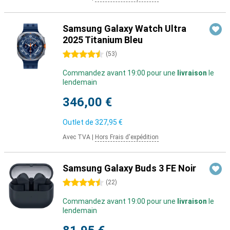
Samsung Galaxy Watch Ultra
2025 Titanium Bleu
4.5 étoiles
(
53
)
Commandez avant 19:00 pour une
livraison
le
lendemain
346,00 €
Outlet de
327,95 €
Avec TVA
|
Hors Frais d'expédition
Samsung Galaxy Buds 3 FE Noir
4.5 étoiles
(
22
)
Commandez avant 19:00 pour une
livraison
le
lendemain