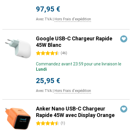
97,95 €
Avec TVA
|
Hors Frais d'expédition
Google USB-C Chargeur Rapide
45W Blanc
4.5 étoiles
(
46
)
Commandez avant 23:59 pour une livraison le
Lundi
25,95 €
Avec TVA
|
Hors Frais d'expédition
Anker Nano USB-C Chargeur
Rapide 45W avec Display Orange
4.5 étoiles
(
1
)