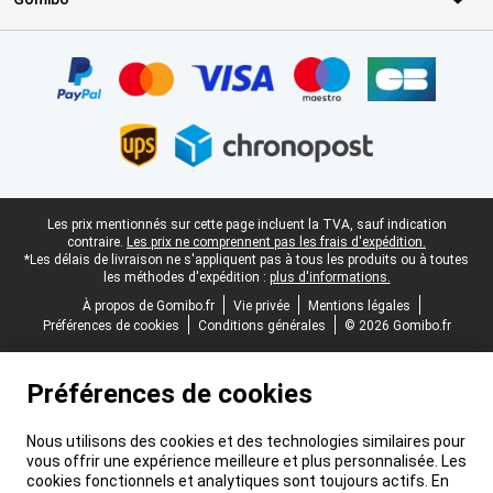
Certificats, methodes de paiement, partenaires de services de livr
Pied-de-page légal
Les prix mentionnés sur cette page incluent la TVA, sauf indication
contraire.
Les prix ne comprennent pas les frais d'expédition.
*Les délais de livraison ne s'appliquent pas à tous les produits ou à toutes
les méthodes d'expédition :
plus d'informations.
À propos de Gomibo.fr
Vie privée
Mentions légales
Préférences de cookies
Conditions générales
© 2026 Gomibo.fr
Préférences de cookies
Nous utilisons des cookies et des technologies similaires pour
vous offrir une expérience meilleure et plus personnalisée. Les
cookies fonctionnels et analytiques sont toujours actifs. En