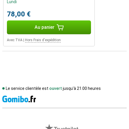
Lundi
78,00 €
Au panier
Avec TVA
|
Hors Frais d'expédition
Le service clientèle est
ouvert
jusqu'à 21.00 heures
M
Avis externes des magasins