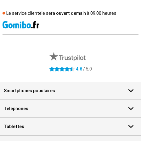
Le service clientèle sera
ouvert demain
à 09.00 heures
M
Avis externes des magasins
4,6
/ 5,0
4.6 étoiles
Smartphones populaires
Téléphones
Tablettes