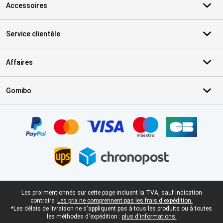
Accessoires
Service clientèle
Affaires
Gomibo
Certificats, methodes de paiement, partenaires de services de livr
Pied-de-page légal
Les prix mentionnés sur cette page incluent la TVA, sauf indication
contraire.
Les prix ne comprennent pas les frais d'expédition.
*Les délais de livraison ne s'appliquent pas à tous les produits ou à toutes
les méthodes d'expédition :
plus d'informations.