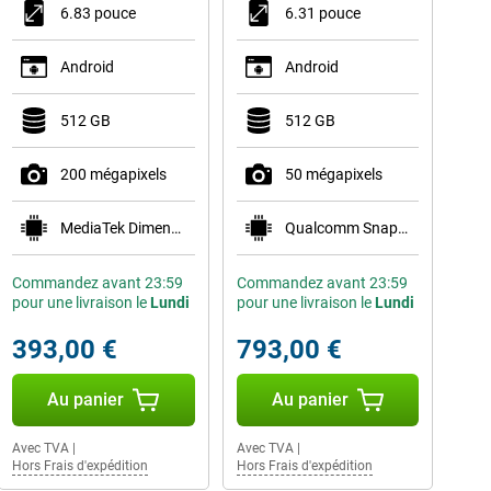
6.83 pouce
6.31 pouce
Android
Android
512 GB
512 GB
200 mégapixels
50 mégapixels
MediaTek Dimensity 7360 Turbo
Qualcomm Snapdragon 8 Gen 5 Mobile Platform
Commandez avant 23:59
Commandez avant 23:59
pour une livraison le
Lundi
pour une livraison le
Lundi
393,00 €
793,00 €
Au panier
Au panier
Avec TVA
|
Avec TVA
|
Hors Frais d'expédition
Hors Frais d'expédition