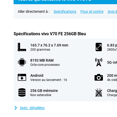
Aller directement à :
Spécifications
Pour et contre
Avis d
Spécifications vivo V70 FE 256GB Bleu
163.7 x 76.2 x 7.69 mm
6.83 
200 grammes
2800x1
8192 MB RAM
5G-in
Octa-core processeur
Android
200 m
Version au lancement : 16
4k vid
256 GB mémoire
Charg
Non extensible
Charge
Spéc. détaillées