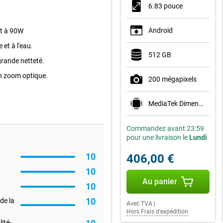
6.83 pouce
Android
nt à 90W
 et à l'eau.
512 GB
grande netteté.
 un zoom optique.
200 mégapixels
MediaTek Dimensity 7360 Turbo
Commandez avant 23:59
pour une livraison le
Lundi
10
406,00 €
10
Au panier
10
10
de la
Avec TVA
|
Hors Frais d'expédition
ité-