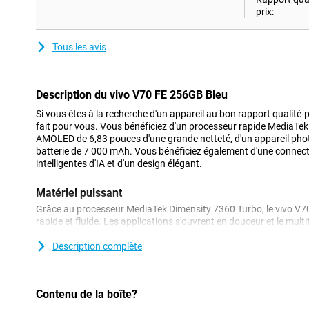
prix:
Tous les avis
Description du vivo V70 FE 256GB Bleu
Si vous êtes à la recherche d'un appareil au bon rapport qualité-
fait pour vous. Vous bénéficiez d'un processeur rapide MediaTek
AMOLED de 6,83 pouces d'une grande netteté, d'un appareil pho
batterie de 7 000 mAh. Vous bénéficiez également d'une connecti
intelligentes d'IA et d'un design élégant.
Matériel puissant
Grâce au processeur MediaTek Dimensity 7360 Turbo, le vivo V7
rapide et fluide. Les applications s'ouvrent en douceur et le mul
Grâce à ce processeur octa-core et à une mémoire de travail de 
application à l'autre sans effort. Le vivo V70 FE offre également
Description complète
jusqu'à 16 Go, ce qui permet à votre appareil de fonctionner de m
grâce à la grande batterie de 7 000 mAh, vous n'aurez pas à vou
Le vivo V70 FE peut facilement tenir deux jours, même en cas d'uti
Contenu de la boîte?
quand même vide ? Rechargez-la à la vitesse de l'éclair grâce à 
temps, vous aurez assez d'énergie pour repartir.