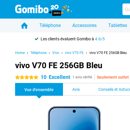
Téléphone
Accessoires
Tablettes
Les clients évaluent Gomibo à
4.6/5
Home
Téléphone
Vivo
vivo V70 FE
vivo V70 FE 256GB Bleu
vivo V70 FE 256GB Bleu
10
Excellent
Seulement outlet
5 étoiles
1 avis vérifié
Avis
Conseils et Astuc
Vue d'ensemble