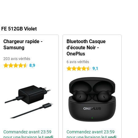
0 FE 512GB Violet
Chargeur rapide -
Bluetooth Casque
Samsung
d'écoute Noir -
OnePlus
203 avis vérifiés
6 avis vérifiés
8,9
4.5 étoiles
9,1
4.5 étoiles
Commandez avant 23:59
Commandez avant 23:59
pour une livraison le
Lundi
pour une livraison le
Lundi