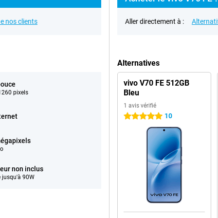
e nos clients
Aller directement à :
Alternat
Alternatives
vivo V70 FE 512GB
pouce
Bleu
260 pixels
1 avis vérifié
10
ternet
5 étoiles
égapixels
éo
eur non inclus
 jusqu'à 90W