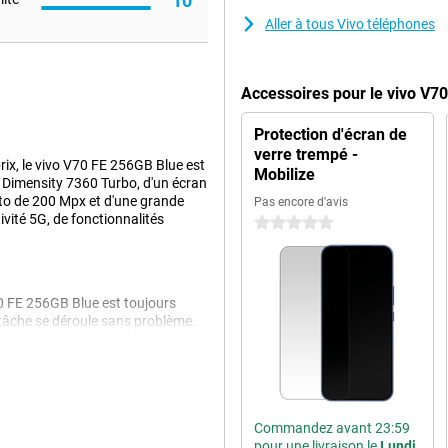
10
Aller à tous Vivo téléphones
Accessoires pour le vivo V7
Protection d'écran de
verre trempé -
prix, le vivo V70 FE 256GB Blue est
Mobilize
 Dimensity 7360 Turbo, d'un écran
to de 200 Mpx et d'une grande
Pas encore d'avis
vité 5G, de fonctionnalités
0 étoiles
0 FE 256GB Blue est toujours
titâche se déroule sans problème.
8 Go, vous passez d'une
 une mémoire vive extensible
anière encore plus fluide. De plus,
s soucier d'un smartphone vide.
lisation intensive. La batterie est
Commandez avant 23:59
la charge rapide 90W. En peu de
pour une livraison le
Lundi