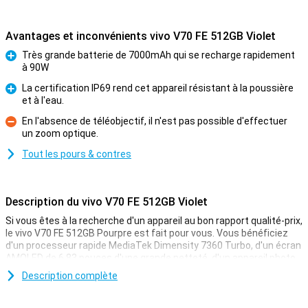
Avantages et inconvénients vivo V70 FE 512GB Violet
Très grande batterie de 7000mAh qui se recharge rapidement
à 90W
Pour
La certification IP69 rend cet appareil résistant à la poussière
et à l'eau.
Pour
En l'absence de téléobjectif, il n'est pas possible d'effectuer
un zoom optique.
Contre
Tout les pours & contres
Description du vivo V70 FE 512GB Violet
Si vous êtes à la recherche d'un appareil au bon rapport qualité-prix,
le vivo V70 FE 512GB Pourpre est fait pour vous. Vous bénéficiez
d'un processeur rapide MediaTek Dimensity 7360 Turbo, d'un écran
AMOLED de 6,83 pouces d'une grande netteté, d'un appareil photo
de 200 Mpx et d'une grande batterie de 7 000 mAh. Vous bénéficiez
Description complète
également d'une connectivité 5G, de fonctionnalités intelligentes
d'IA et d'un design élégant.