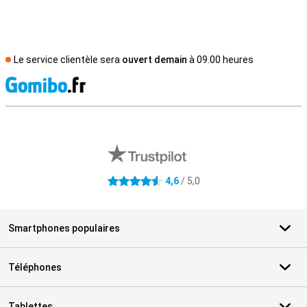
Le service clientèle sera
ouvert demain
à 09.00 heures
M
Avis externes des magasins
4,6
/ 5,0
4.6 étoiles
Smartphones populaires
Téléphones
Tablettes