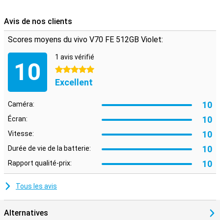
Le Bluetooth 5.4 et le NFC facilitent le couplage des appareils et les
paiements sans contact. Les haut-parleurs stéréo garantissent un
Avis de nos clients
son de qualité pour la musique et les vidéos. Vous bénéficierez
également de cinq ans de mises à jour de sécurité, ce qui vous
Scores moyens du vivo V70 FE 512GB Violet:
permettra de garder votre appareil sûr et à jour. Vous bénéficiez
ainsi d'un smartphone à l'épreuve du temps dans votre maison.
1 avis vérifié
10
5 étoiles
Excellent
10
Caméra:
10
Écran:
10
Vitesse:
10
Durée de vie de la batterie:
10
Rapport qualité-prix:
Tous les avis
Alternatives