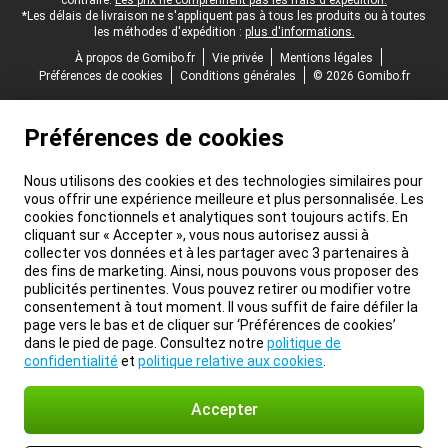
contraire.
Les prix ne comprennent pas les frais d'expédition.
*Les délais de livraison ne s'appliquent pas à tous les produits ou à toutes
les méthodes d'expédition :
plus d'informations.
À propos de Gomibo.fr
Vie privée
Mentions légales
Préférences de cookies
Conditions générales
© 2026 Gomibo.fr
Préférences de cookies
Nous utilisons des cookies et des technologies similaires pour
vous offrir une expérience meilleure et plus personnalisée. Les
cookies fonctionnels et analytiques sont toujours actifs. En
cliquant sur « Accepter », vous nous autorisez aussi à
collecter vos données et à les partager avec 3 partenaires à
des fins de marketing. Ainsi, nous pouvons vous proposer des
publicités pertinentes. Vous pouvez retirer ou modifier votre
consentement à tout moment. Il vous suffit de faire défiler la
page vers le bas et de cliquer sur ‘Préférences de cookies’
dans le pied de page. Consultez notre
politique de
confidentialité
et
politique relative aux cookies
.
Accepter