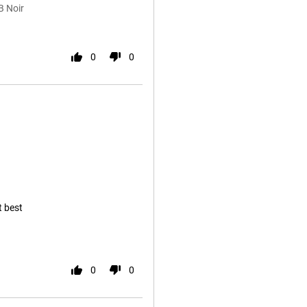
B Noir
0
0
 best
0
0