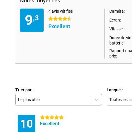
Notes moyennes :
4 avis vérifiés
Caméra:
9
,3
4.5 étoiles
Écran:
Excellent
Vitesse:
Durée de vie 
batterie:
Rapport qual
prix:
Trier par :
Langue :
Le plus utile
Toutes les l
5 étoiles
10
Excellent