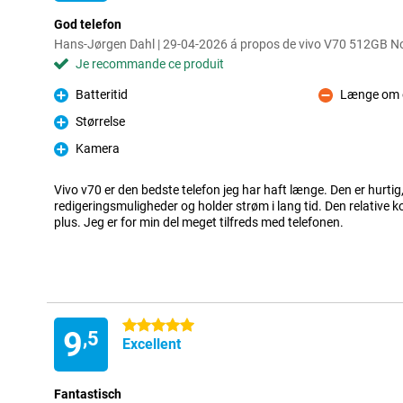
God telefon
Hans-Jørgen Dahl | 29-04-2026 á propos de vivo V70 512GB No
Je recommande ce produit
Batteritid
Længe om o
Pour
Contre
Størrelse
Pour
Kamera
Pour
Vivo v70 er den bedste telefon jeg har haft længe. Den er hurti
redigeringsmuligheder og holder strøm i lang tid. Den relative k
plus. Jeg er for min del meget tilfreds med telefonen.
5 étoiles
9
,5
Excellent
Fantastisch