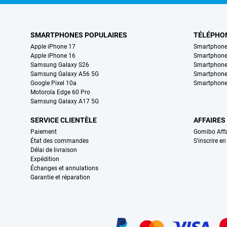
SMARTPHONES POPULAIRES
TÉLÉPHO
Apple iPhone 17
Smartphone
Apple iPhone 16
Smartphon
Samsung Galaxy S26
Smartphone
Samsung Galaxy A56 5G
Smartphone
Google Pixel 10a
Smartphone
Motorola Edge 60 Pro
Samsung Galaxy A17 5G
SERVICE CLIENTÈLE
AFFAIRES
Paiement
Gomibo Affa
État des commandes
S'inscrire e
Délai de livraison
Expédition
Échanges et annulations
Garantie et réparation
Certificats, methodes de paiement, partenaires de services de livraiso