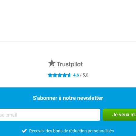
4,6
/ 5,0
4.6 étoiles
S'abonner à notre newsletter
Je veux m
Recevez des bons de réduction personnalisés