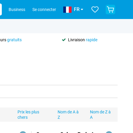
FR
Business
Se connecter
ours
gratuits
Livraison
rapide
Prix les plus
Nom de A à
Nom de Z à
chers
Z
A