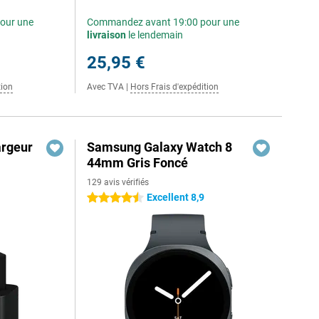
our une
Commandez avant 19:00 pour une
livraison
le lendemain
25,95 €
tion
Avec TVA
|
Hors Frais d'expédition
rgeur
Samsung Galaxy Watch 8
44mm Gris Foncé
129 avis vérifiés
Excellent 8,9
4.5 étoiles