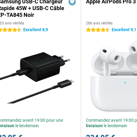
Samsung USB-C Chargeur
Apple AirPods Pro 3
Rapide 45W + USB-C Câble
EP-TA845 Noir
03 avis vérifiés
286 avis vérifiés
Excellent 8,9
Excellent 9,1
.5 étoiles
4.5 étoiles
ommandez avant 19:00 pour une
Commandez avant 19:00 p
ivraison
le lendemain
livraison
le lendemain