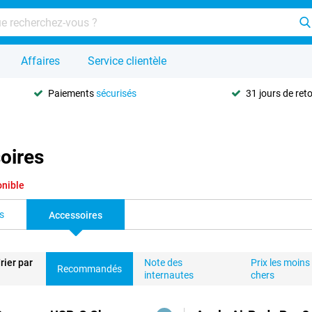
Affaires
Service clientèle
Paiements
sécurisés
31 jours de ret
oires
onible
s
Accessoires
rier par
Note des
Prix les moins
Recommandés
internautes
chers
duits