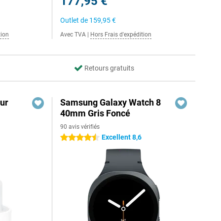
177,95 €
Outlet de
159,95 €
tion
Avec TVA
|
Hors Frais d'expédition
Retours gratuits
ur
Samsung Galaxy Watch 8
40mm Gris Foncé
90 avis vérifiés
Excellent 8,6
4.5 étoiles