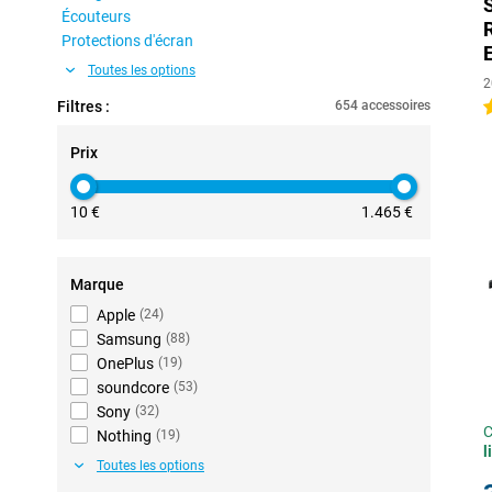
Écouteurs
Protections d'écran
Toutes les options
2
Filtres :
654 accessoires
4
Prix
10 €
1.465 €
Marque
Apple
(
24
)
Samsung
(
88
)
OnePlus
(
19
)
soundcore
(
53
)
Sony
(
32
)
C
Nothing
(
19
)
l
Toutes les options