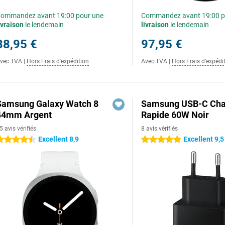
ommandez avant 19:00 pour une
Commandez avant 19:00 p
ivraison
le lendemain
livraison
le lendemain
38,95 €
97,95 €
vec TVA
|
Hors Frais d'expédition
Avec TVA
|
Hors Frais d'expédi
Samsung Galaxy Watch 8
Samsung USB-C Cha
44mm Argent
Rapide 60W Noir
5 avis vérifiés
8 avis vérifiés
Excellent 8,9
Excellent 9,5
.5 étoiles
5 étoiles