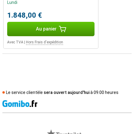
Lundi
1.848,00 €
Au panier
Avec TVA
|
Hors Frais d'expédition
Le service clientèle
sera ouvert aujourd'hui
à 09.00 heures
M
Avis externes des magasins