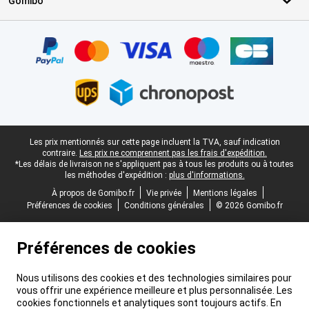
Gomibo
Certificats, methodes de paiement, partenaires de services de livr
Pied-de-page légal
Les prix mentionnés sur cette page incluent la TVA, sauf indication
contraire.
Les prix ne comprennent pas les frais d'expédition.
*Les délais de livraison ne s'appliquent pas à tous les produits ou à toutes
les méthodes d'expédition :
plus d'informations.
À propos de Gomibo.fr
Vie privée
Mentions légales
Préférences de cookies
Conditions générales
© 2026 Gomibo.fr
Préférences de cookies
Nous utilisons des cookies et des technologies similaires pour
vous offrir une expérience meilleure et plus personnalisée. Les
cookies fonctionnels et analytiques sont toujours actifs. En