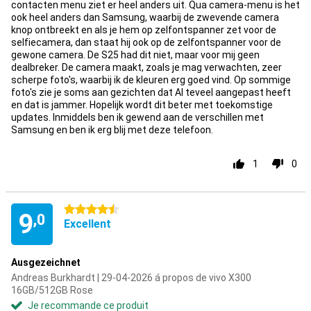
contacten menu ziet er heel anders uit. Qua camera-menu is het
ook heel anders dan Samsung, waarbij de zwevende camera
knop ontbreekt en als je hem op zelfontspanner zet voor de
selfiecamera, dan staat hij ook op de zelfontspanner voor de
gewone camera. De S25 had dit niet, maar voor mij geen
dealbreker. De camera maakt, zoals je mag verwachten, zeer
scherpe foto's, waarbij ik de kleuren erg goed vind. Op sommige
foto's zie je soms aan gezichten dat AI teveel aangepast heeft
en dat is jammer. Hopelijk wordt dit beter met toekomstige
updates. Inmiddels ben ik gewend aan de verschillen met
Samsung en ben ik erg blij met deze telefoon.
1
0
4.5 étoiles
9
,0
Excellent
Ausgezeichnet
Andreas Burkhardt | 29-04-2026 á propos de vivo X300
16GB/512GB Rose
Je recommande ce produit