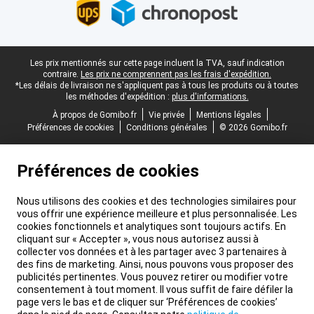
Pied-de-page légal
Les prix mentionnés sur cette page incluent la TVA, sauf indication
contraire.
Les prix ne comprennent pas les frais d'expédition.
*Les délais de livraison ne s'appliquent pas à tous les produits ou à toutes
les méthodes d'expédition :
plus d'informations.
À propos de Gomibo.fr
Vie privée
Mentions légales
Préférences de cookies
Conditions générales
© 2026 Gomibo.fr
Préférences de cookies
Nous utilisons des cookies et des technologies similaires pour
vous offrir une expérience meilleure et plus personnalisée. Les
cookies fonctionnels et analytiques sont toujours actifs. En
cliquant sur « Accepter », vous nous autorisez aussi à
collecter vos données et à les partager avec 3 partenaires à
des fins de marketing. Ainsi, nous pouvons vous proposer des
publicités pertinentes. Vous pouvez retirer ou modifier votre
consentement à tout moment. Il vous suffit de faire défiler la
page vers le bas et de cliquer sur ‘Préférences de cookies’