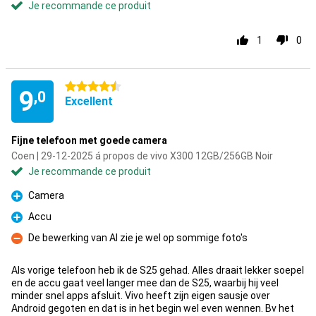
Je recommande ce produit
1
0
4.5 étoiles
9
,0
Excellent
Fijne telefoon met goede camera
Coen | 29-12-2025 á propos de vivo X300 12GB/256GB Noir
Je recommande ce produit
Camera
Pour
Accu
Pour
De bewerking van AI zie je wel op sommige foto's
Contre
Als vorige telefoon heb ik de S25 gehad. Alles draait lekker soepel
en de accu gaat veel langer mee dan de S25, waarbij hij veel
minder snel apps afsluit. Vivo heeft zijn eigen sausje over
Android gegoten en dat is in het begin wel even wennen. Bv het