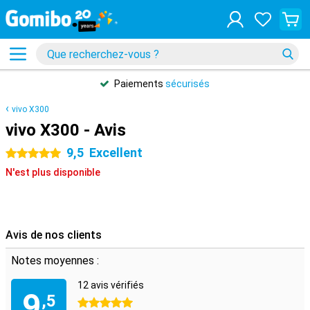
Paiements
sécurisés
vivo X300
vivo X300 - Avis
9,5
Excellent
5 étoiles
N'est plus disponible
Avis de nos clients
Notes moyennes :
12 avis vérifiés
9
,5
5 étoiles