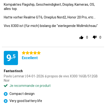
Kompaktes Flagship, Geschwindigkeit, Display, Kameras, OS,
alles top.
Hatte vorher Realme GT6, Oneplus Nord2, Honor 20 Pro, etc...
Vivo X300 ist (für mich) bislang die "eierlegende Wollmilchsau"
0
0
5 étoiles
9
,5
Excellent
Fantastisch
Pavlo Lemnar | 04-01-2026 á propos de vivo X300 16GB/512GB
Noir
Je recommande ce produit
Compact design
Pour
Very good battery life
Pour