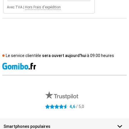
Avec TVA
|
Hors Frais d'expédition
Le service clientèle
sera ouvert aujourd'hui
à 09.00 heures
M
Avis externes des magasins
4,6
/ 5,0
4.6 étoiles
Smartphones populaires