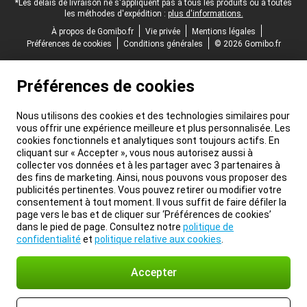
*Les délais de livraison ne s'appliquent pas à tous les produits ou à toutes
les méthodes d'expédition :
plus d'informations.
À propos de Gomibo.fr
Vie privée
Mentions légales
Préférences de cookies
Conditions générales
© 2026 Gomibo.fr
Préférences de cookies
Nous utilisons des cookies et des technologies similaires pour
vous offrir une expérience meilleure et plus personnalisée. Les
cookies fonctionnels et analytiques sont toujours actifs. En
cliquant sur « Accepter », vous nous autorisez aussi à
collecter vos données et à les partager avec 3 partenaires à
des fins de marketing. Ainsi, nous pouvons vous proposer des
publicités pertinentes. Vous pouvez retirer ou modifier votre
consentement à tout moment. Il vous suffit de faire défiler la
page vers le bas et de cliquer sur ‘Préférences de cookies’
dans le pied de page. Consultez notre
politique de
confidentialité
et
politique relative aux cookies
.
Accepter