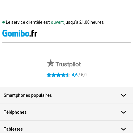
Le service clientèle est
ouvert
jusqu'à 21.00 heures
M
Avis externes des magasins
4,6
/ 5,0
4.6 étoiles
Smartphones populaires
Téléphones
Tablettes