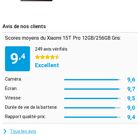
connecté même sans réseau mobile via des options de
communication hors ligne.
Avis de nos clients
Scores moyens du Xiaomi 15T Pro 12GB/256GB Gris:
249 avis vérifiés
9
,4
4.5 étoiles
Excellent
9,6
Caméra:
9,7
Écran:
9,5
Vitesse:
9,0
Durée de vie de la batterie:
9,4
Rapport qualité-prix:
Tous les avis