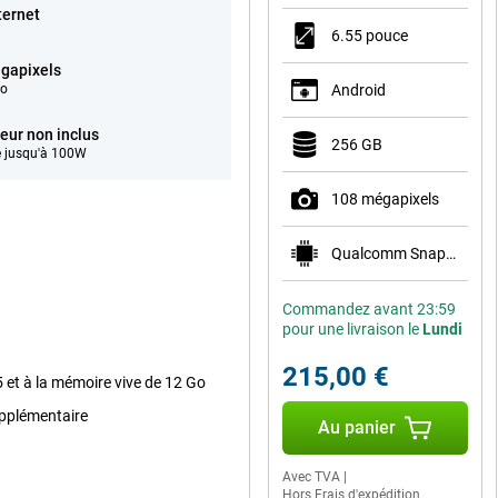
ternet
6.55 pouce
gapixels
éo
Android
eur non inclus
256 GB
 jusqu'à 100W
108 mégapixels
Qualcomm Snapdragon 778G 5G
Commandez avant 23:59
pour une livraison le
Lundi
215,00 €
et à la mémoire vive de 12 Go
pplémentaire
Au panier
Avec TVA
|
Hors Frais d'expédition