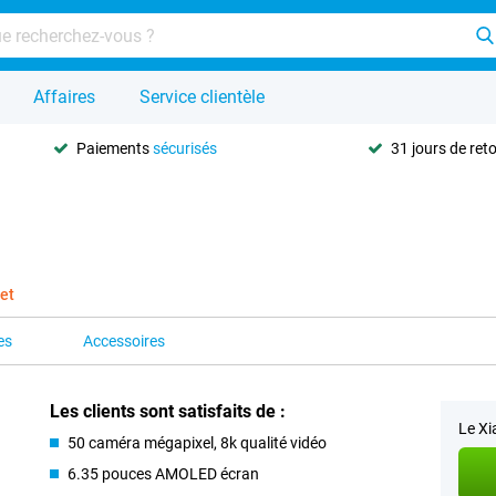
Affaires
Service clientèle
Paiements
sécurisés
31 jours de ret
et
es
Accessoires
Les clients sont satisfaits de :
Le Xi
50 caméra mégapixel, 8k qualité vidéo
6.35 pouces AMOLED écran