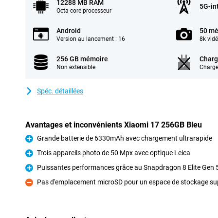
12288 MB RAM
5G-in
Octa-core processeur
Android
50 mé
Version au lancement : 16
8k vid
256 GB mémoire
Charg
Non extensible
Charge
Spéc. détaillées
Avantages et inconvénients Xiaomi 17 256GB Bleu
Grande batterie de 6330mAh avec chargement ultrarapide
Pour
Trois appareils photo de 50 Mpx avec optique Leica
Pour
Puissantes performances grâce au Snapdragon 8 Elite Gen 5 
Pour
Pas d'emplacement microSD pour un espace de stockage su
Contre