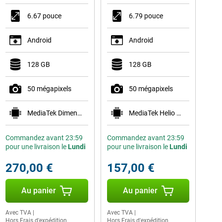
6.67 pouce
6.79 pouce
Android
Android
128 GB
128 GB
50 mégapixels
50 mégapixels
MediaTek Dimensity 1080
MediaTek Helio G88
Commandez avant 23:59
Commandez avant 23:59
pour une livraison le
Lundi
pour une livraison le
Lundi
270,00 €
157,00 €
Au panier
Au panier
Avec TVA
|
Avec TVA
|
Hors Frais d'expédition
Hors Frais d'expédition