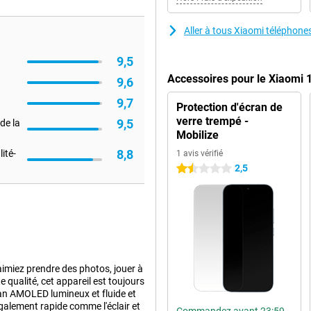
Aller à tous Xiaomi téléphone
9,5
Accessoires pour le Xiaomi 
9,6
9,7
Protection d'écran de
verre trempé -
9,5
de la
Mobilize
8,8
ité-
1 avis vérifié
2,5
1.5 étoiles
aimiez prendre des photos, jouer à
 qualité, cet appareil est toujours
ran AMOLED lumineux et fluide et
également rapide comme l'éclair et