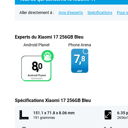
Aller directement à :
Avis d'experts
Spécifications
Pour e
Experts du Xiaomi 17 256GB Bleu
Android Planet
Phone Arena
7,
8
8,
0
Spécifications Xiaomi 17 256GB Bleu
151.1 x 71.8 x 8.06 mm
6.35 
191 grammes
2656x1