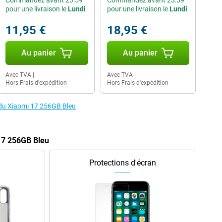
Commandez avant 23:59
Commandez avant 23:59
pour une livraison le
Lundi
pour une livraison le
Lundi
11,95 €
18,95 €
Au panier
Au panier
Avec TVA
|
Avec TVA
|
Hors Frais d'expédition
Hors Frais d'expédition
s du Xiaomi 17 256GB Bleu
17 256GB Bleu
Protections d'écran