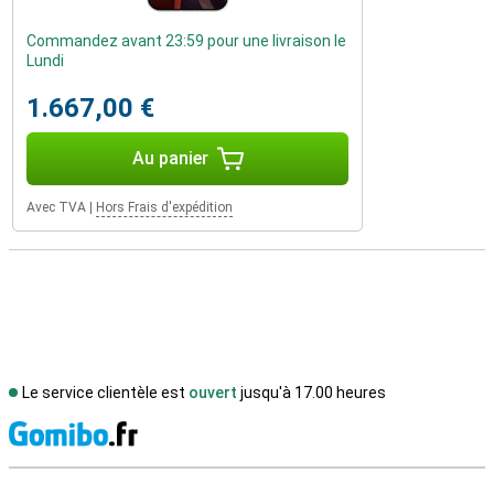
Commandez avant 23:59 pour une livraison le
Lundi
1.667,00 €
Au panier
Avec TVA
|
Hors Frais d'expédition
Le service clientèle est
ouvert
jusqu'à 17.00 heures
M