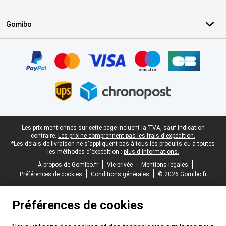
Gomibo
Certificats, methodes de paiement, partenaires de services de livr
Pied-de-page légal
Les prix mentionnés sur cette page incluent la TVA, sauf indication
contraire.
Les prix ne comprennent pas les frais d'expédition.
*Les délais de livraison ne s'appliquent pas à tous les produits ou à toutes
les méthodes d'expédition :
plus d'informations.
À propos de Gomibo.fr
Vie privée
Mentions légales
Préférences de cookies
Conditions générales
© 2026 Gomibo.fr
Préférences de cookies