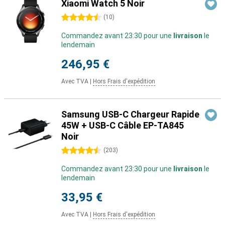
Xiaomi Watch 5 Noir
4.5 étoiles
(
10
)
Commandez avant 23:30 pour une
livraison
le
lendemain
246,95 €
Avec TVA
|
Hors Frais d'expédition
Samsung USB-C Chargeur Rapide
45W + USB-C Câble EP-TA845
Noir
4.5 étoiles
(
203
)
Commandez avant 23:30 pour une
livraison
le
lendemain
33,95 €
Avec TVA
|
Hors Frais d'expédition