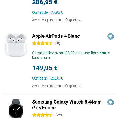
206,95 €
Outlet de
177,95 €
Avec TVA
|
Hors Frais d'expédition
Apple AirPods 4 Blanc
4.5 étoiles
(
80
)
Commandez avant 23:30 pour une
livraison
le
lendemain
149,95 €
Outlet de
128,95 €
Avec TVA
|
Hors Frais d'expédition
Samsung Galaxy Watch 8 44mm
Gris Foncé
4.5 étoiles
(
129
)