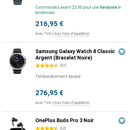
Commandez avant 23:30 pour une
livraison
le
lendemain
216,95 €
Avec TVA
|
Hors Frais d'expédition
Samsung Galaxy Watch 8 Classic
Argent (Bracelet Noire)
4.5 étoiles
(
97
)
Temporairement épuisé
276,95 €
Avec TVA
|
Hors Frais d'expédition
OnePlus Buds Pro 3 Noir
4.5 étoiles
(
62
)