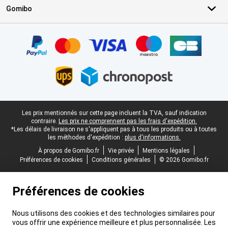
Gomibo
Certificats, methodes de paiement, partenaires de services de livr
Pied-de-page légal
Les prix mentionnés sur cette page incluent la TVA, sauf indication
contraire.
Les prix ne comprennent pas les frais d'expédition.
*Les délais de livraison ne s'appliquent pas à tous les produits ou à toutes
les méthodes d'expédition :
plus d'informations.
À propos de Gomibo.fr
Vie privée
Mentions légales
Préférences de cookies
Conditions générales
© 2026 Gomibo.fr
Préférences de cookies
Nous utilisons des cookies et des technologies similaires pour
vous offrir une expérience meilleure et plus personnalisée. Les