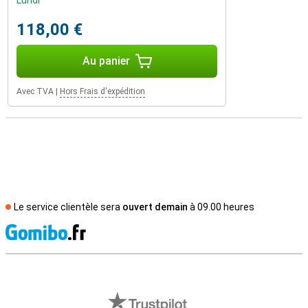
Lundi
118,00 €
Au panier
Avec TVA
|
Hors Frais d'expédition
Le service clientèle sera
ouvert demain
à 09.00 heures
M
Avis externes des magasins