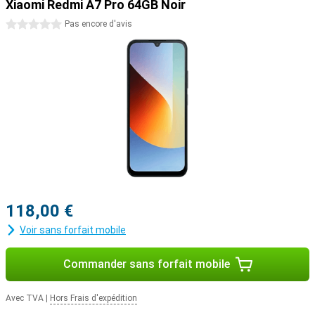
Xiaomi Redmi A7 Pro 64GB Noir
l'intelligence artificielle directement à votre Xiaomi Redmi A7 Pro.
Utilisez Gemini Live pour poser des questions ou discuter d'idées,
0 étoiles
Pas encore d'avis
ou laissez l'IA vous aider dans vos tâches quotidiennes. Circle to
Search vous permet de rechercher facilement ce que vous voyez
sur votre écran, sans changer d'application. Vous pouvez
également générer des images et retrouver rapidement des
informations. Ainsi, votre smartphone devient non seulement un
appareil, mais aussi un assistant intelligent dans votre poche.
118,00 €
Voir sans forfait mobile
Commander sans forfait mobile
Avec TVA
|
Hors Frais d'expédition