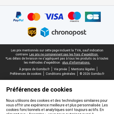
Certificats, methodes de paiement, partenaires de services de livr
Pied-de-page légal
Les prix mentionnés sur cette page incluent la TVA, sauf indication
contraire.
Les prix ne comprennent pas les frais d'expédition.
*Les délais de livraison ne s'appliquent pas à tous les produits ou à toutes
les méthodes d'expédition :
plus d'informations.
À propos de Gomibo.fr
Vie privée
Mentions légales
Préférences de cookies
Conditions générales
© 2026 Gomibo.fr
Préférences de cookies
Nous utilisons des cookies et des technologies similaires pour
vous offrir une expérience meilleure et plus personnalisée. Les
cookies fonctionnels et analytiques sont toujours actifs. En