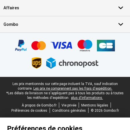
Affaires
Gomibo
Certificats, methodes de paiement, partenaires de services de livr
Pied-de-page légal
Les prix mentionnés sur cette page incluent la TVA, sauf indication
contraire.
Les prix ne comprennent pas les frais d'expédition.
*Les délais de livraison ne s'appliquent pas à tous les produits ou à toutes
les méthodes d'expédition :
plus d'informations.
À propos de Gomibo.fr
Vie privée
Mentions légales
Préférences de cookies
Conditions générales
© 2026 Gomibo.fr
Préférences de cookies