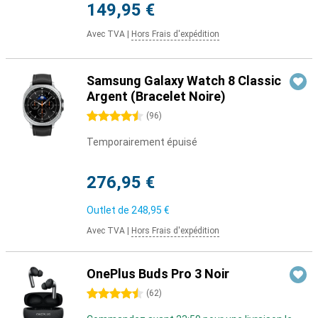
149,95 €
Avec TVA
|
Hors Frais d'expédition
Samsung Galaxy Watch 8 Classic
Argent (Bracelet Noire)
4.5 étoiles
(
96
)
Temporairement épuisé
276,95 €
Outlet de
248,95 €
Avec TVA
|
Hors Frais d'expédition
OnePlus Buds Pro 3 Noir
4.5 étoiles
(
62
)