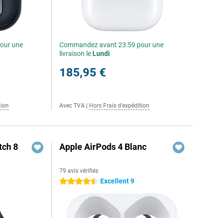
our une
Commandez avant 23:59 pour une
livraison le
Lundi
185,95 €
tion
Avec TVA
|
Hors Frais d'expédition
ch 8
Apple AirPods 4 Blanc
79 avis vérifiés
Excellent 9
4.5 étoiles