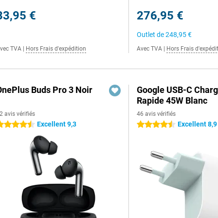
33,95 €
276,95 €
Outlet de
248,95 €
vec TVA
|
Hors Frais d'expédition
Avec TVA
|
Hors Frais d'expédi
OnePlus Buds Pro 3 Noir
Google USB-C Charg
Rapide 45W Blanc
2 avis vérifiés
46 avis vérifiés
Excellent 9,3
Excellent 8,9
.5 étoiles
4.5 étoiles