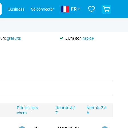
FR
Business
Se connecter
ours
gratuits
Livraison
rapide
Prix les plus
Nom de A à
Nom de Z à
chers
Z
A