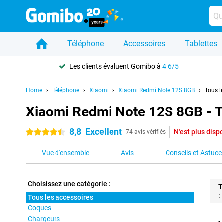
Téléphone
Accessoires
Tablettes
Les clients évaluent Gomibo à
4.6/5
Home
Téléphone
Xiaomi
Xiaomi Redmi Note 12S 8GB
Tous l
Xiaomi Redmi Note 12S 8GB - T
8,8
Excellent
N'est plus disp
4.5 étoiles
74 avis vérifiés
Vue d'ensemble
Avis
Conseils et Astuce
Choisissez une catégorie :
T
:
Tous les accessoires
Coques
Pro
Chargeurs