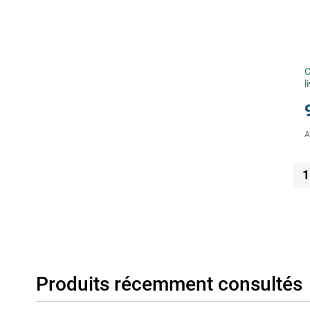
C
l
A
1
Produits récemment consultés