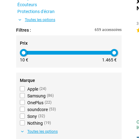
Écouteurs
Protections d'écran
Toutes les options
3
Filtres :
659 accessoires
4
Prix
10 €
1.465 €
Marque
Apple
(
24
)
Samsung
(
86
)
OnePlus
(
22
)
soundcore
(
53
)
Sony
(
32
)
C
Nothing
(
19
)
l
Toutes les options