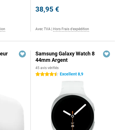
38,95 €
tion
Avec TVA
|
Hors Frais d'expédition
eur
Samsung Galaxy Watch 8
44mm Argent
45 avis vérifiés
Excellent 8,9
4.5 étoiles