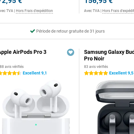
72,95 €
156,95 €
vec TVA
|
Hors Frais d'expédition
Avec TVA
|
Hors Frais d'expédi
Période de retour gratuite de 31 jours
Apple AirPods Pro 3
Samsung Galaxy Bud
Pro Noir
88 avis vérifiés
83 avis vérifiés
Excellent 9,1
Excellent 9,5
.5 étoiles
5 étoiles