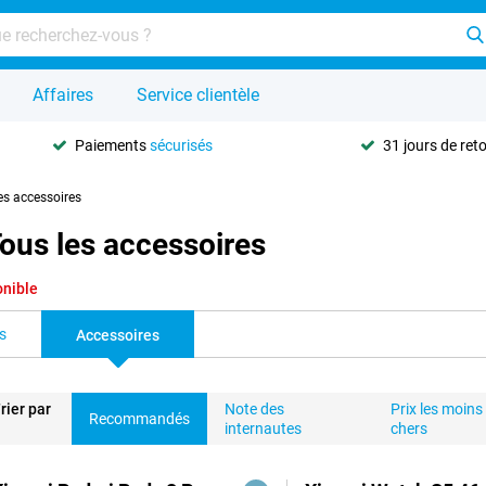
Affaires
Service clientèle
Paiements
sécurisés
31 jours de ret
es accessoires
ous les accessoires
onible
s
Accessoires
rier par
Note des
Prix les moins
Recommandés
internautes
chers
duits