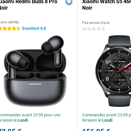
Xiaomi Redmi Buds 8 Pro
Xiaomi Watch S5 4
Noir
Noir
 avis vérifiés
Pas encore d'avis
Excellent 8,8
.5 étoiles
0 étoiles
ommandez avant 23:59 pour une
Commandez avant 23:59 p
ivraison le
Lundi
livraison le
Lundi