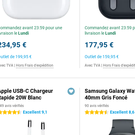
ommandez avant 23:59 pour une
Commandez avant 23:59 p
ivraison le
Lundi
livraison le
Lundi
234,95 €
177,95 €
utlet de
199,95 €
Outlet de
159,95 €
vec TVA
|
Hors Frais d'expédition
Avec TVA
|
Hors Frais d'expédi
Apple USB-C Chargeur
Samsung Galaxy Wat
Rapide 20W Blanc
40mm Gris Foncé
49 avis vérifiés
90 avis vérifiés
Excellent 9,1
Excellent 8,6
.5 étoiles
4.5 étoiles