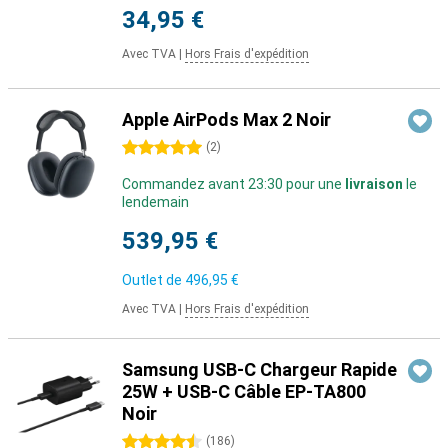
34,95 €
Avec TVA
|
Hors Frais d'expédition
Apple AirPods Max 2 Noir
5 étoiles
(
2
)
Commandez avant 23:30 pour une
livraison
le
lendemain
539,95 €
Outlet de
496,95 €
Avec TVA
|
Hors Frais d'expédition
Samsung USB-C Chargeur Rapide
25W + USB-C Câble EP-TA800
Noir
4.5 étoiles
(
186
)