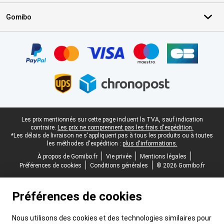
Gomibo
Certificats, methodes de paiement, partenaires de services de livr
Pied-de-page légal
Les prix mentionnés sur cette page incluent la TVA, sauf indication
contraire.
Les prix ne comprennent pas les frais d'expédition.
*Les délais de livraison ne s'appliquent pas à tous les produits ou à toutes
les méthodes d'expédition :
plus d'informations.
À propos de Gomibo.fr
Vie privée
Mentions légales
Préférences de cookies
Conditions générales
© 2026 Gomibo.fr
Préférences de cookies
Nous utilisons des cookies et des technologies similaires pour