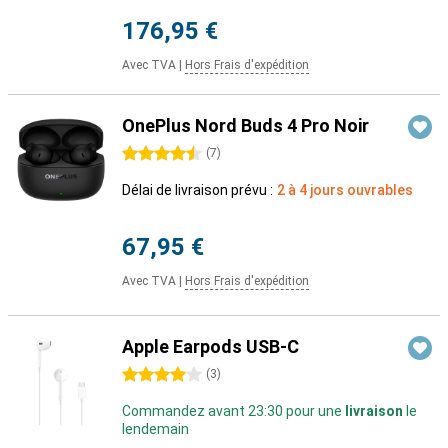
176,95 €
Avec TVA
|
Hors Frais d'expédition
OnePlus Nord Buds 4 Pro Noir
4.5 étoiles
(
7
)
Délai de livraison prévu :
2 à 4 jours ouvrables
67,95 €
Avec TVA
|
Hors Frais d'expédition
Apple Earpods USB-C
4 étoiles
(
3
)
Commandez avant 23:30 pour une
livraison
le
lendemain