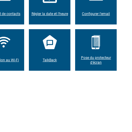
t de contacts
Régler la date et l'heure
Configurer l'email
Pose du protecteur
on au Wi-Fi
TalkBack
d'écran