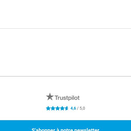
Mé
4,6
/ 5,0
4.6 étoiles
S'abonner à notre newsletter