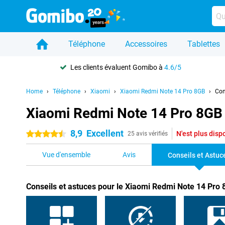
Téléphone
Accessoires
Tablettes
Les clients évaluent Gomibo à
4.6/5
Home
Téléphone
Xiaomi
Xiaomi Redmi Note 14 Pro 8GB
Con
Xiaomi Redmi Note 14 Pro 8GB 
8,9
Excellent
N'est plus disp
4.5 étoiles
25 avis vérifiés
Vue d'ensemble
Avis
Conseils et Astuc
Conseils et astuces pour le Xiaomi Redmi Note 14 Pro