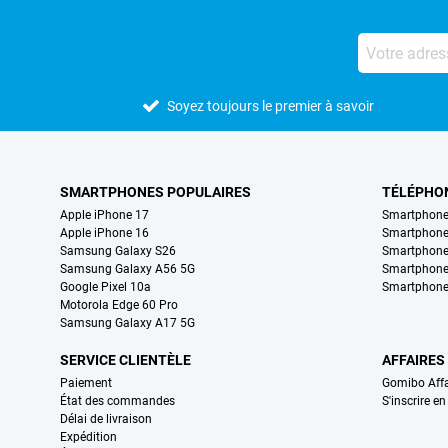
Soyez toujours le premier à savoir
SMARTPHONES POPULAIRES
TÉLÉPHO
Apple iPhone 17
Smartphone
Apple iPhone 16
Smartphon
Samsung Galaxy S26
Smartphone
Samsung Galaxy A56 5G
Smartphone
Google Pixel 10a
Smartphone
Motorola Edge 60 Pro
Samsung Galaxy A17 5G
SERVICE CLIENTÈLE
AFFAIRES
Paiement
Gomibo Affa
État des commandes
S'inscrire e
Délai de livraison
Expédition