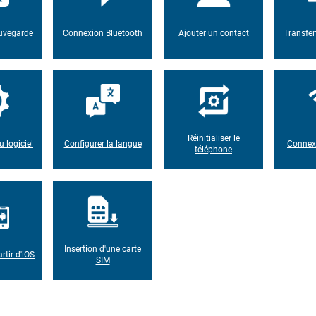
auvegarde
Connexion Bluetooth
Ajouter un contact
Transfer
Réinitialiser le
u logiciel
Configurer la langue
Connexi
téléphone
Insertion d'une carte
rtir d'iOS
SIM