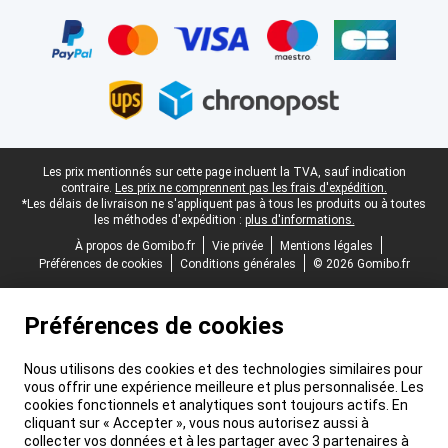
Certificats, methodes de paiement, partenaires de services de livr
Pied-de-page légal
Les prix mentionnés sur cette page incluent la TVA, sauf indication
contraire.
Les prix ne comprennent pas les frais d'expédition.
*Les délais de livraison ne s'appliquent pas à tous les produits ou à toutes
les méthodes d'expédition :
plus d'informations.
À propos de Gomibo.fr
Vie privée
Mentions légales
Préférences de cookies
Conditions générales
© 2026 Gomibo.fr
Préférences de cookies
Nous utilisons des cookies et des technologies similaires pour
vous offrir une expérience meilleure et plus personnalisée. Les
cookies fonctionnels et analytiques sont toujours actifs. En
cliquant sur « Accepter », vous nous autorisez aussi à
collecter vos données et à les partager avec 3 partenaires à