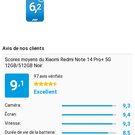
fluides et des couleurs intenses, idéales pour les jeux ou le
6,
2
streaming. La finition noire confère au téléphone une allure
élégante, tandis que les matériaux durables garantissent une
protection durable.
Avis de nos clients
Scores moyens du Xiaomi Redmi Note 14 Pro+ 5G
12GB/512GB Noir:
97 avis vérifiés
9
,1
4.5 étoiles
Excellent
9,3
Caméra:
9,4
Écran:
9,3
Vitesse:
8,5
Durée de vie de la batterie: