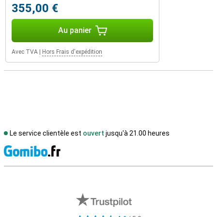
355,00 €
Au panier
Avec TVA
|
Hors Frais d'expédition
Le service clientèle est
ouvert
jusqu'à 21.00 heures
M
Avis externes des magasins