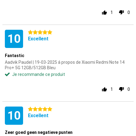
1
0
5 étoiles
10
Excellent
Fantastic
Aadvik Paudel | 19-03-2025 á propos de Xiaomi Redmi Note 14
Pro+ 5G 12GB/512GB Bleu
Je recommande ce produit
1
0
5 étoiles
10
Excellent
Zeer goed geen negatieve punten