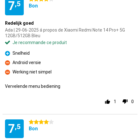
7
,5
Bon
Redelijk goed
Ada | 29-06-2025 á propos de Xiaomi Redmi Note 14 Pro+ 5G
12GB/512GB Bleu
Je recommande ce produit
Snelheid
Pour
Android versie
Contre
Werking niet simpel
Contre
Vervelende menu bediening
1
0
4 étoiles
7
,5
Bon