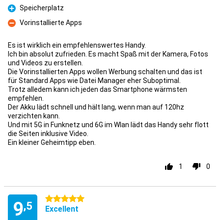
Speicherplatz
Pour
Vorinstallierte Apps
Contre
Es ist wirklich ein empfehlenswertes Handy.
Ich bin absolut zufrieden. Es macht Spaß mit der Kamera, Fotos
und Videos zu erstellen.
Die Vorinstallierten Apps wollen Werbung schalten und das ist
für Standard Apps wie Datei Manager eher Suboptimal.
Trotz alledem kann ich jeden das Smartphone wärmsten
empfehlen.
Der Akku lädt schnell und hält lang, wenn man auf 120hz
verzichten kann.
Und mit 5G in Funknetz und 6G im Wlan lädt das Handy sehr flott
die Seiten inklusive Video.
Ein kleiner Geheimtipp eben.
1
0
5 étoiles
9
,5
Excellent