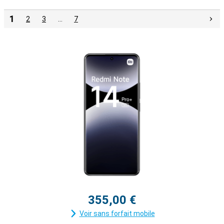
1
2
3
…
7
355,00 €
Voir sans forfait mobile