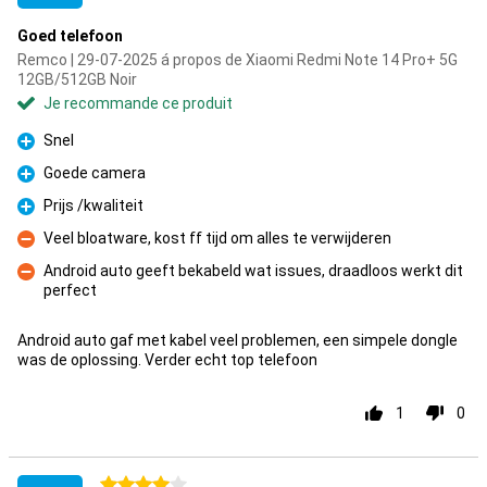
Goed telefoon
Remco | 29-07-2025 á propos de Xiaomi Redmi Note 14 Pro+ 5G
12GB/512GB Noir
Je recommande ce produit
Snel
Pour
Goede camera
Pour
Prijs /kwaliteit
Pour
Veel bloatware, kost ff tijd om alles te verwijderen
Contre
Android auto geeft bekabeld wat issues, draadloos werkt dit
perfect
Contre
Android auto gaf met kabel veel problemen, een simpele dongle
was de oplossing. Verder echt top telefoon
1
0
4 étoiles