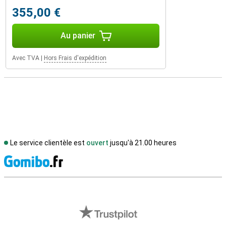
355,00 €
Au panier
Avec TVA
|
Hors Frais d'expédition
Le service clientèle est
ouvert
jusqu'à 21.00 heures
M
Avis externes des magasins