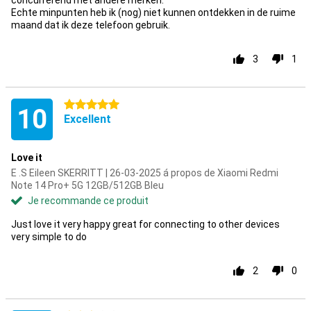
concurrerend met andere merken.
Echte minpunten heb ik (nog) niet kunnen ontdekken in de ruime
maand dat ik deze telefoon gebruik.
3
1
5 étoiles
10
Excellent
Love it
E .S Eileen SKERRITT | 26-03-2025 á propos de Xiaomi Redmi
Note 14 Pro+ 5G 12GB/512GB Bleu
Je recommande ce produit
Just love it very happy great for connecting to other devices
very simple to do
2
0