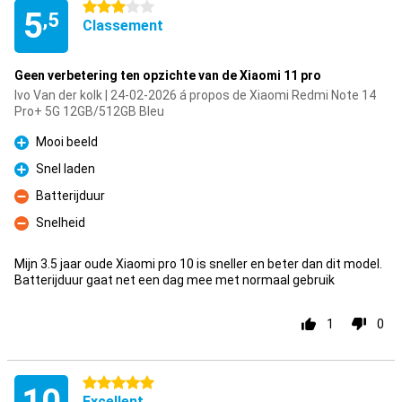
3 étoiles
5
,5
Classement
Geen verbetering ten opzichte van de Xiaomi 11 pro
Ivo Van der kolk | 24-02-2026 á propos de Xiaomi Redmi Note 14
Pro+ 5G 12GB/512GB Bleu
Mooi beeld
Pour
Snel laden
Pour
Batterijduur
Contre
Snelheid
Contre
Mijn 3.5 jaar oude Xiaomi pro 10 is sneller en beter dan dit model.
Batterijduur gaat net een dag mee met normaal gebruik
1
0
5 étoiles
Excellent