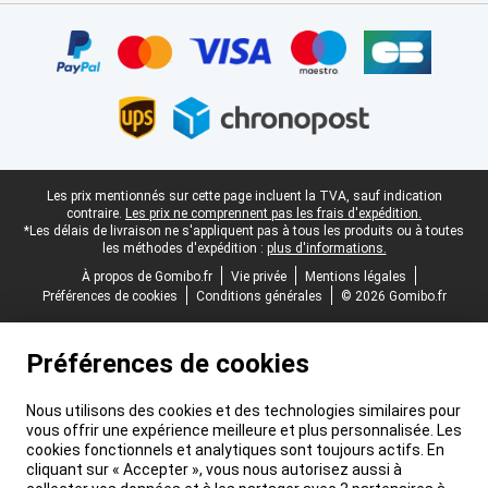
Certificats, methodes de paiement, partenaires de services de livr
Pied-de-page légal
Les prix mentionnés sur cette page incluent la TVA, sauf indication
contraire.
Les prix ne comprennent pas les frais d'expédition.
*Les délais de livraison ne s'appliquent pas à tous les produits ou à toutes
les méthodes d'expédition :
plus d'informations.
À propos de Gomibo.fr
Vie privée
Mentions légales
Préférences de cookies
Conditions générales
© 2026 Gomibo.fr
Préférences de cookies
Nous utilisons des cookies et des technologies similaires pour
vous offrir une expérience meilleure et plus personnalisée. Les
cookies fonctionnels et analytiques sont toujours actifs. En
cliquant sur « Accepter », vous nous autorisez aussi à