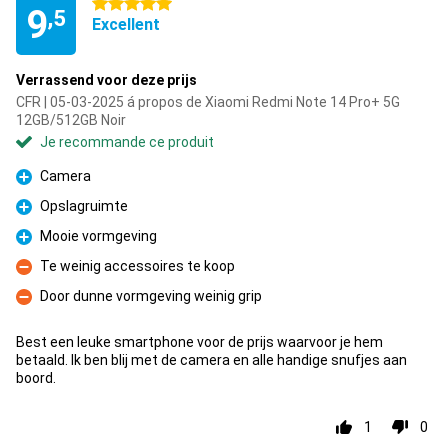
5 étoiles
9
,5
Excellent
Verrassend voor deze prijs
CFR | 05-03-2025 á propos de Xiaomi Redmi Note 14 Pro+ 5G
12GB/512GB Noir
Je recommande ce produit
Camera
Pour
Opslagruimte
Pour
Mooie vormgeving
Pour
Te weinig accessoires te koop
Contre
Door dunne vormgeving weinig grip
Contre
Best een leuke smartphone voor de prijs waarvoor je hem
betaald. Ik ben blij met de camera en alle handige snufjes aan
boord.
1
0