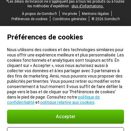
*Les délais de livraison ne s'appliquent pas à tous les produits ou à toutes
les méthodes d'expédition :
plus d'informations.
À propos de Gomibo.fr
Vie privée
Mentions légales
Préférences de cookies
Conditions générales
© 2026 Gomibo.fr
Préférences de cookies
Nous utilisons des cookies et des technologies similaires pour
vous offrir une expérience meilleure et plus personnalisée. Les
cookies fonctionnels et analytiques sont toujours actifs. En
cliquant sur « Accepter », vous nous autorisez aussi à
collecter vos données et à les partager avec 3 partenaires à
des fins de marketing. Ainsi, nous pouvons vous proposer des
publicités pertinentes. Vous pouvez retirer ou modifier votre
consentement à tout moment. Il vous suffit de faire défiler la
page vers le bas et de cliquer sur ‘Préférences de cookies’
dans le pied de page. Consultez notre
politique de
confidentialité
et
politique relative aux cookies
.
Accepter