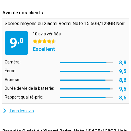
votre confort au quotidien. Pensez aux widgets pratiques, à
l'économie d'énergie et aux thèmes personnalisables. Vous pouvez
ainsi personnaliser votre téléphone en fonction de votre style.
Avis de nos clients
Scores moyens du Xiaomi Redmi Note 15 6GB/128GB Noir:
10 avis vérifiés
9
,0
4.5 étoiles
Excellent
8,8
Caméra:
9,5
Écran:
8,6
Vitesse:
9,5
Durée de vie de la batterie:
8,6
Rapport qualité-prix:
Tous les avis