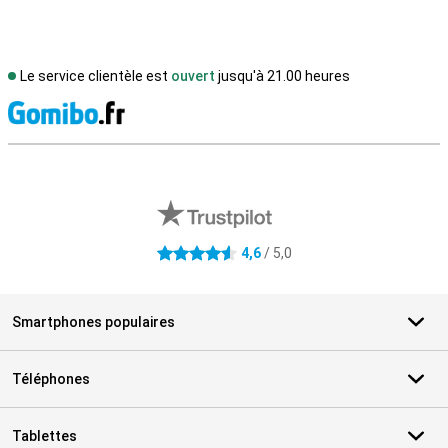
Le service clientèle est
ouvert
jusqu'à 21.00 heures
M
Avis externes des magasins
4,6
/ 5,0
4.6 étoiles
Smartphones populaires
Téléphones
Tablettes